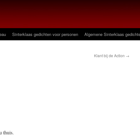
deau
Sinterklaas gedichten voor personen
Algemene Sinterklaas gedicht
Klant bij de Action
→
 thuis.