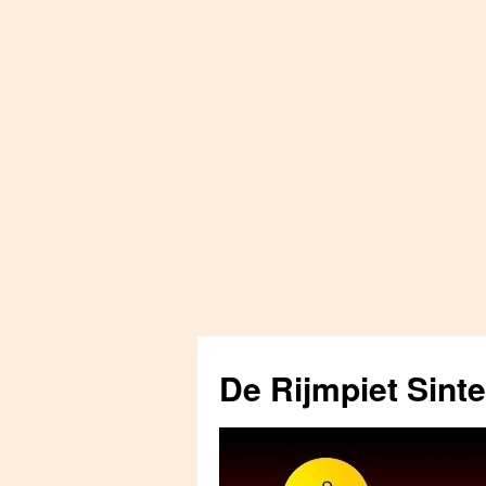
Skip
to
De Rijmpiet Sint
content