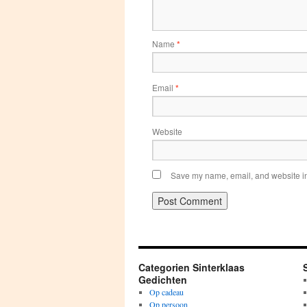
Name
*
Email
*
Website
Save my name, email, and website in 
Categorien Sinterklaas
Gedichten
Op cadeau
Op persoon