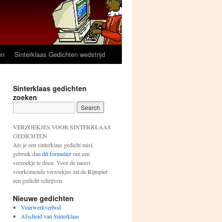
en
Sinterklaas Gedichten wedstrijd
Sinterklaas gedichten
zoeken
VERZOEKJES VOOR SINTERKLAAS
GEDICHTEN
Als je een sinterklaas gedicht mist,
gebruik dan
dit formulier
om een
verzoekje te doen. Voor de meest
voorkomende verzoekjes zal de Rijmpiet
een gedicht schrijven.
Nieuwe gedichten
Vuurwerkverbod
Afscheid van Sinterklaas