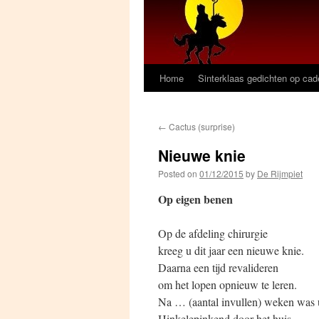
Home
Sinterklaas gedichten op ca
←
Cactus (surprise)
Nieuwe knie
Posted on
01/12/2015
by
De Rijmpiet
Op eigen benen
Op de afdeling chirurgie
kreeg u dit jaar een nieuwe knie.
Daarna een tijd revalideren
om het lopen opnieuw te leren.
Na … (aantal invullen) weken was u
Hinkelepinkend door het huis.