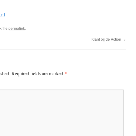
.nl
k the
permalink
.
Klant bij de Action
→
*
ished.
Required fields are marked