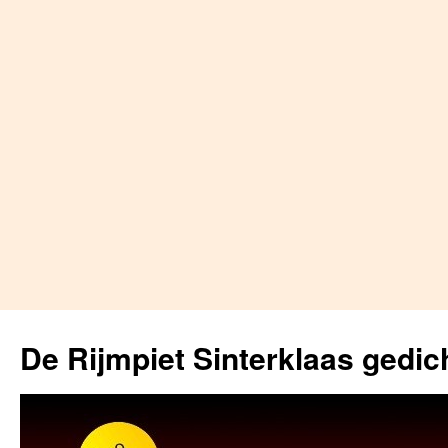
Skip
to
De Rijmpiet Sinterklaas gedic
content