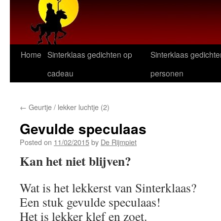
Home
Sinterklaas gedichten op
Sinterklaas gedichte
cadeau
personen
←
Geurtje / lekker luchtje (2)
Gevulde speculaas
Posted on
11/02/2015
by
De Rijmpiet
Kan het niet blijven?
Wat is het lekkerst van Sinterklaas?
Een stuk gevulde speculaas!
Het is lekker klef en zoet.