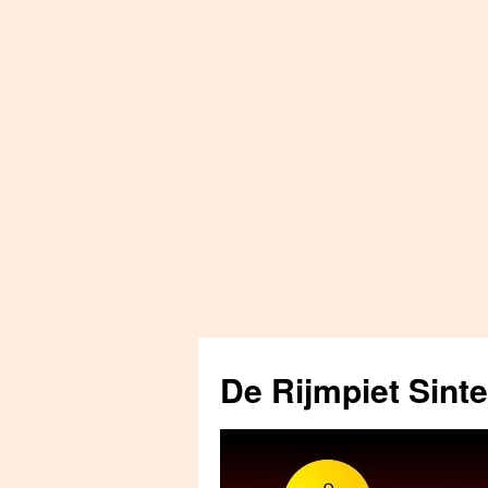
Skip
to
De Rijmpiet Sint
content