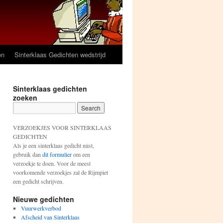
en
Sinterklaas Gedichten wedstrijd
Sinterklaas gedichten
zoeken
VERZOEKJES VOOR SINTERKLAAS
GEDICHTEN
Als je een sinterklaas gedicht mist,
gebruik dan
dit formulier
om een
verzoekje te doen. Voor de meest
voorkomende verzoekjes zal de Rijmpiet
een gedicht schrijven.
Nieuwe gedichten
Vuurwerkverbod
Afscheid van Sinterklaas