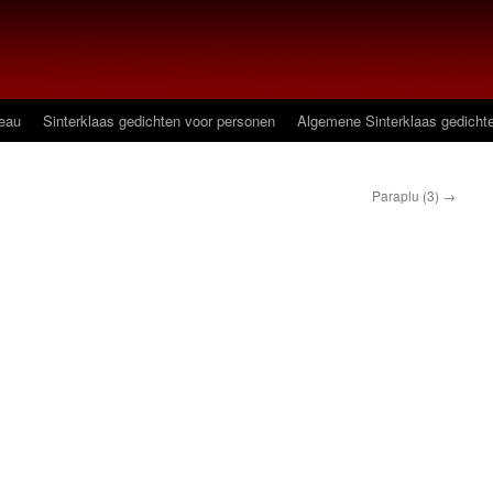
deau
Sinterklaas gedichten voor personen
Algemene Sinterklaas gedicht
Paraplu (3)
→