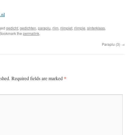
.nl
ged
gedicht
,
gedichten
,
paraplu
,
rijm
,
rijmpiet
,
rijmpje
,
sinterklaas
,
 Bookmark the
permalink
.
Paraplu (3)
→
*
ished.
Required fields are marked