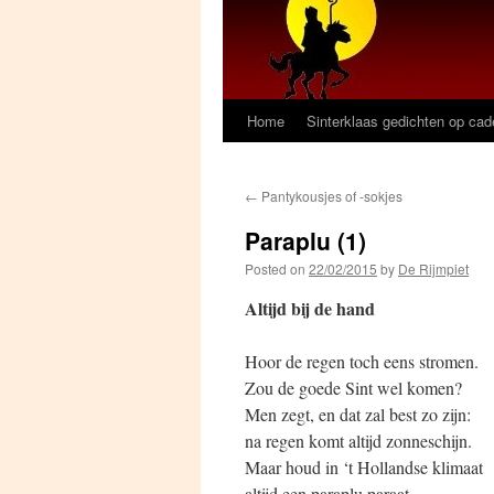
Home
Sinterklaas gedichten op ca
←
Pantykousjes of -sokjes
Paraplu (1)
Posted on
22/02/2015
by
De Rijmpiet
Altijd bij de hand
Hoor de regen toch eens stromen.
Zou de goede Sint wel komen?
Men zegt, en dat zal best zo zijn:
na regen komt altijd zonneschijn.
Maar houd in ‘t Hollandse klimaat
altijd een paraplu paraat.