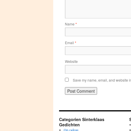
Name
*
Email
*
Website
Save my name, email, and website in 
Categorien Sinterklaas
Gedichten
Op cadeau