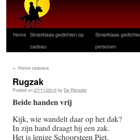
Home
Sinterklaas gedichten op
Sinterklaas gedichte
cadeau
personen
←
Kleine cadeaus
Rugzak
Posted on
27/11/2013
by
De Rijmpiet
Beide handen vrij
Kijk, wie wandelt daar op het dak?
In zijn hand draagt hij een zak.
Het is lenige Schoorsteen Piet.