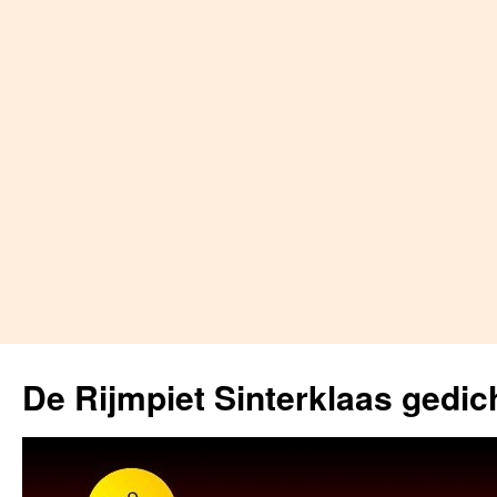
Skip
to
De Rijmpiet Sinterklaas gedic
content