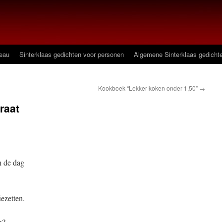
deau
Sinterklaas gedichten voor personen
Algemene Sinterklaas gedicht
Kookboek “Lekker koken onder 1,50”
→
raat
n de dag
ezetten.
n?