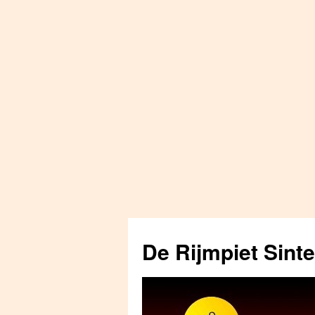
Skip
to
De Rijmpiet Sint
content