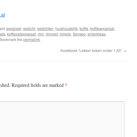
.nl
ged
apparaat
,
gedicht
,
gedichten
,
huishoudelijk
,
koffie
,
koffieapparaat
,
pads
,
koffiezetapparaat
,
rijm
,
rijmpiet
,
rijmpje
,
Senseo
,
sinterklaas
,
 Bookmark the
permalink
.
Kookboek “Lekker koken onder 1,50”
→
*
ished.
Required fields are marked