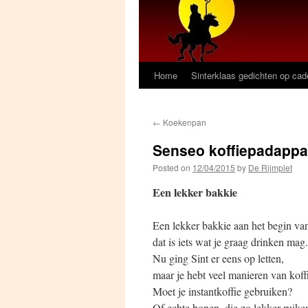
Home
Sinterklaas gedichten op ca
←
Koekenpan
Senseo koffiepadappa
Posted on
12/04/2015
by
De Rijmpiet
Een lekker bakkie
Een lekker bakkie aan het begin va
dat is iets wat je graag drinken mag.
Nu ging Sint er eens op letten,
maar je hebt veel manieren van koffi
Moet je instantkoffie gebruiken?
Of echte bonen, die zo lekker ruike