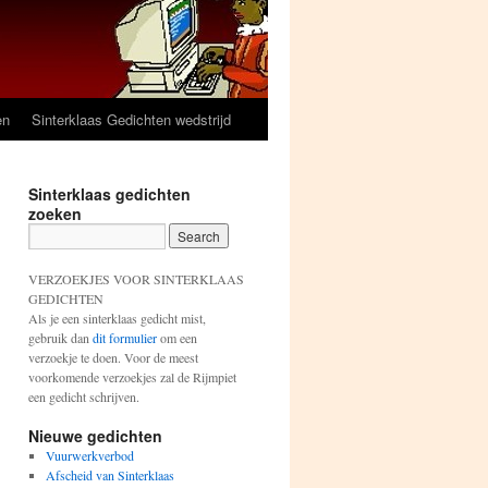
en
Sinterklaas Gedichten wedstrijd
Sinterklaas gedichten
zoeken
VERZOEKJES VOOR SINTERKLAAS
GEDICHTEN
Als je een sinterklaas gedicht mist,
gebruik dan
dit formulier
om een
verzoekje te doen. Voor de meest
voorkomende verzoekjes zal de Rijmpiet
een gedicht schrijven.
Nieuwe gedichten
Vuurwerkverbod
Afscheid van Sinterklaas