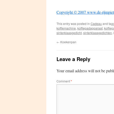
Copyright © 2007 www.de-rijmpiet
This entry was posted in
Cadeau
and tag
koffiemachine
,
koffiepadapparaat
,
koffie
sinterklaasgedicht
,
sinterklaasgedichten
.
←
Koekenpan
Leave a Reply
Your email address will not be publ
Comment
*