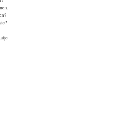
onen.
nen?
kie?
atje