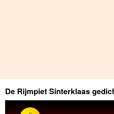
Skip
to
De Rijmpiet Sinterklaas gedic
content