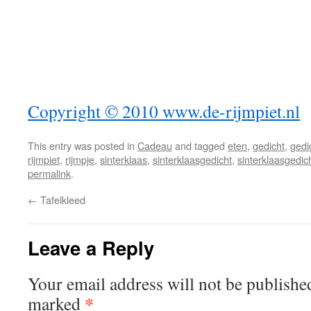
Copyright © 2010 www.de-rijmpiet.nl
This entry was posted in
Cadeau
and tagged
eten
,
gedicht
,
gedi
rijmpiet
,
rijmpje
,
sinterklaas
,
sinterklaasgedicht
,
sinterklaasgedic
permalink
.
←
Tafelkleed
Leave a Reply
Your email address will not be publishe
*
marked