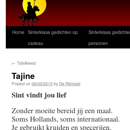
Home
Sinterklaas gedichten op
Sinterklaas gedichte
cadeau
personen
←
Tafelkleed
Tajine
Posted on
06/03/2015
by
De Rijmpiet
Sint vindt jou lief
Zonder moeite bereid jij een maal.
Soms Hollands, soms internationaal.
Je gebruikt kruiden en specerijen.