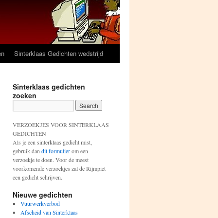
en
Sinterklaas Gedichten wedstrijd
Sinterklaas gedichten
zoeken
VERZOEKJES VOOR SINTERKLAAS
GEDICHTEN
Als je een sinterklaas gedicht mist,
gebruik dan
dit formulier
om een
verzoekje te doen. Voor de meest
voorkomende verzoekjes zal de Rijmpiet
een gedicht schrijven.
Nieuwe gedichten
Vuurwerkverbod
Afscheid van Sinterklaas