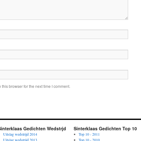
this browser for the next time I comment.
Sinterklaas Gedichten Wedstrjd
Sinterklaas Gedichten Top 10
Uitslag wedstrijd 2014
Top 10 - 2011
Uitslag wedstrijd 2013
Top 10 - 2010