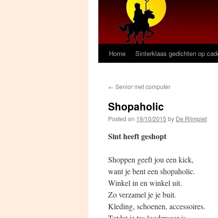
Home
Sinterklaas gedichten op ca
←
Senior met computer
Shopaholic
Posted on
19/10/2015
by
De Rijmpiet
Sint heeft geshopt
Shoppen geeft jou een kick,
want je bent een shopaholic.
Winkel in en winkel uit.
Zo verzamel je je buit.
Kleding, schoenen, accessoires.
Totdat je tas loodzwaar is.