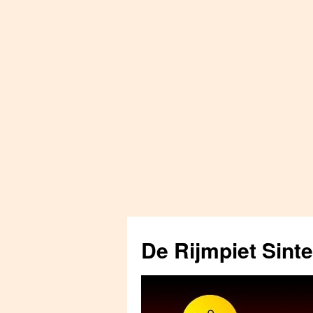
Skip
to
De Rijmpiet Sint
content