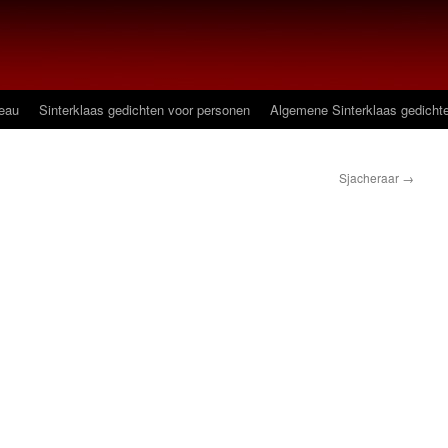
deau
Sinterklaas gedichten voor personen
Algemene Sinterklaas gedicht
Sjacheraar
→