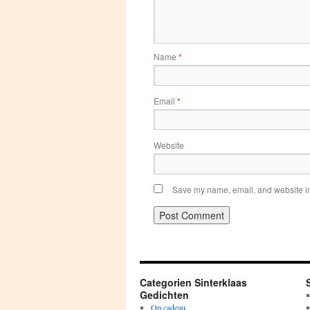
Name
*
Email
*
Website
Save my name, email, and website in 
Categorien Sinterklaas
Gedichten
Op cadeau