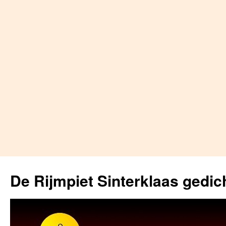
Skip
to
De Rijmpiet Sinterklaas gedic
content