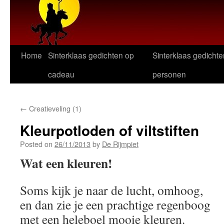
Home
Sinterklaas gedichten op
Sinterklaas gedichte
cadeau
personen
←
Creatieveling (1)
Kleurpotloden of viltstiften
Posted on
26/11/2013
by
De Rijmpiet
Wat een kleuren!
Soms kijk je naar de lucht, omhoog,
en dan zie je een prachtige regenboog
met een heleboel mooie kleuren.