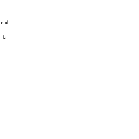
rond.
niks!