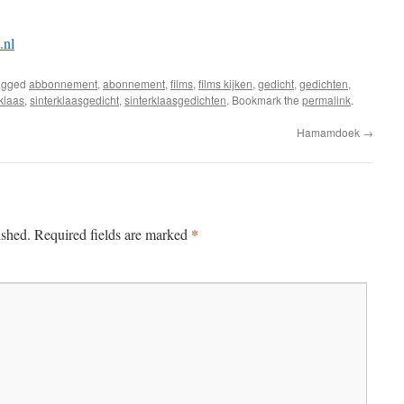
.nl
agged
abbonnement
,
abonnement
,
films
,
films kijken
,
gedicht
,
gedichten
,
rklaas
,
sinterklaasgedicht
,
sinterklaasgedichten
. Bookmark the
permalink
.
Hamamdoek
→
*
ished.
Required fields are marked