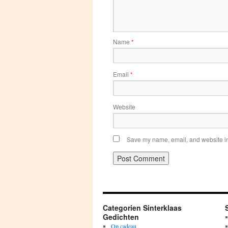
Name
*
Email
*
Website
Save my name, email, and website in 
Categorien Sinterklaas
Gedichten
Op cadeau