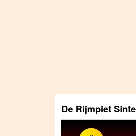
Skip
to
De Rijmpiet Sint
content