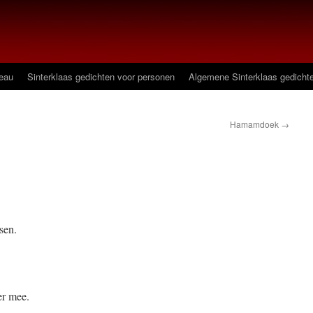
deau
Sinterklaas gedichten voor personen
Algemene Sinterklaas gedicht
Hamamdoek
→
sen.
er mee.