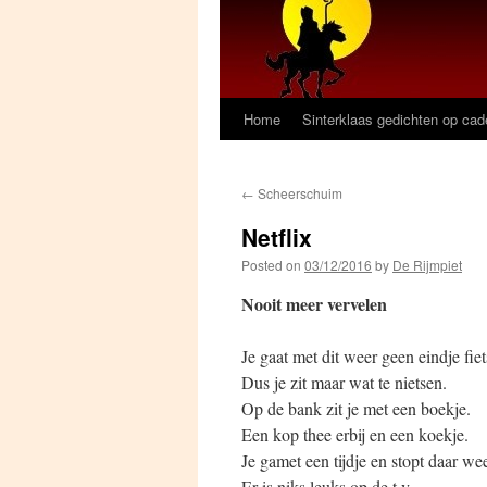
Home
Sinterklaas gedichten op ca
←
Scheerschuim
Netflix
Posted on
03/12/2016
by
De Rijmpiet
Nooit meer vervelen
Je gaat met dit weer geen eindje fiet
Dus je zit maar wat te nietsen.
Op de bank zit je met een boekje.
Een kop thee erbij en een koekje.
Je gamet een tijdje en stopt daar we
Er is niks leuks op de t.v.