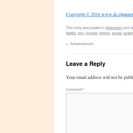
Copyright © 2016 www.de-rijmpiet
This entry was posted in
Algemeen
and t
Netflix
,
rijm
,
rijmpiet
,
rijmpje
,
series
,
sinte
←
Scheerschuim
Leave a Reply
Your email address will not be publ
Comment
*