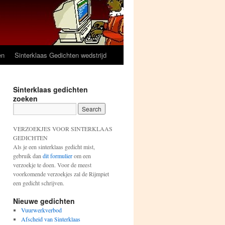
en
Sinterklaas Gedichten wedstrijd
Sinterklaas gedichten
zoeken
VERZOEKJES VOOR SINTERKLAAS
GEDICHTEN
Als je een sinterklaas gedicht mist,
gebruik dan
dit formulier
om een
verzoekje te doen. Voor de meest
voorkomende verzoekjes zal de Rijmpiet
een gedicht schrijven.
Nieuwe gedichten
Vuurwerkverbod
Afscheid van Sinterklaas