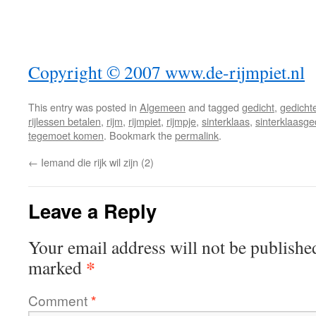
Copyright © 2007 www.de-rijmpiet.nl
This entry was posted in
Algemeen
and tagged
gedicht
,
gedicht
rijlessen betalen
,
rijm
,
rijmpiet
,
rijmpje
,
sinterklaas
,
sinterklaasge
tegemoet komen
. Bookmark the
permalink
.
←
Iemand die rijk wil zijn (2)
Leave a Reply
Your email address will not be publishe
*
marked
Comment
*