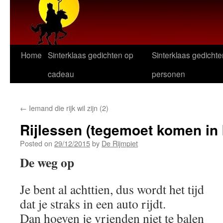
Home
Sinterklaas gedichten op
Sinterklaas gedichte
cadeau
personen
←
Iemand die rijk wil zijn (2)
Rijlessen (tegemoet komen in 
Posted on
29/12/2015
by
De Rijmpiet
De weg op
Je bent al achttien, dus wordt het tijd
dat je straks in een auto rijdt.
Dan hoeven je vrienden niet te balen