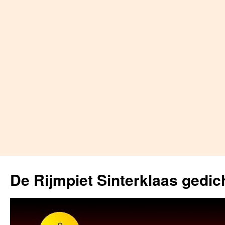
Skip
to
De Rijmpiet Sinterklaas gedic
content