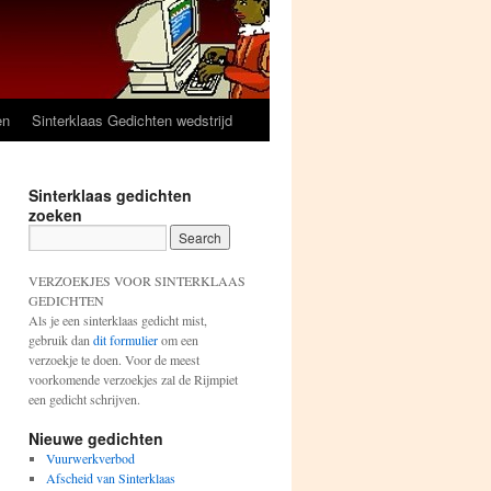
en
Sinterklaas Gedichten wedstrijd
Sinterklaas gedichten
zoeken
VERZOEKJES VOOR SINTERKLAAS
GEDICHTEN
Als je een sinterklaas gedicht mist,
gebruik dan
dit formulier
om een
verzoekje te doen. Voor de meest
voorkomende verzoekjes zal de Rijmpiet
een gedicht schrijven.
Nieuwe gedichten
Vuurwerkverbod
Afscheid van Sinterklaas