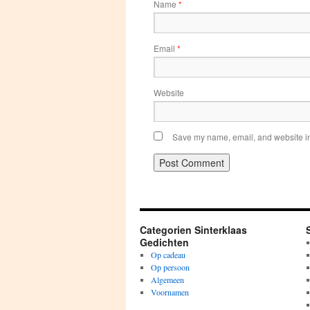
Name
*
Email
*
Website
Save my name, email, and website in 
Categorien Sinterklaas
Gedichten
Op cadeau
Op persoon
Algemeen
Voornamen