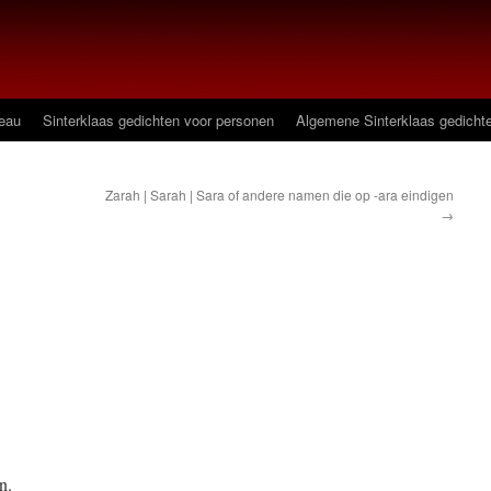
deau
Sinterklaas gedichten voor personen
Algemene Sinterklaas gedicht
Zarah | Sarah | Sara of andere namen die op -ara eindigen
→
n.