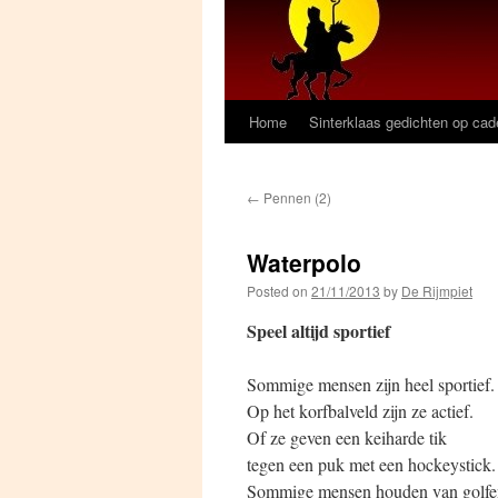
Home
Sinterklaas gedichten op ca
←
Pennen (2)
Waterpolo
Posted on
21/11/2013
by
De Rijmpiet
Speel altijd sportief
Sommige mensen zijn heel sportief.
Op het korfbalveld zijn ze actief.
Of ze geven een keiharde tik
tegen een puk met een hockeystick.
Sommige mensen houden van golfe