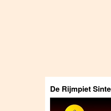
Skip
to
De Rijmpiet Sint
content