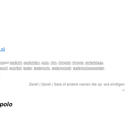
.nl
agged
gedicht
,
gedichten
,
polo
,
rijm
,
rijmpiet
,
rijmpje
,
sinterklaas
,
sport
,
sportief
,
water
,
waterpolo
,
waterpoloër
,
waterpolospeelster
,
.
Zarah | Sarah | Sara of andere namen die op -ara eindigen
→
polo