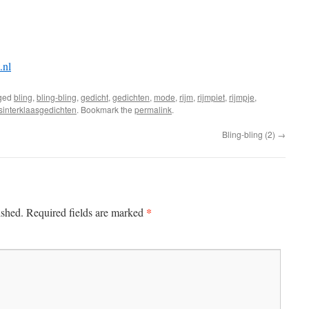
.nl
ged
bling
,
bling-bling
,
gedicht
,
gedichten
,
mode
,
rijm
,
rijmpiet
,
rijmpje
,
sinterklaasgedichten
. Bookmark the
permalink
.
Bling-bling (2)
→
*
ished.
Required fields are marked