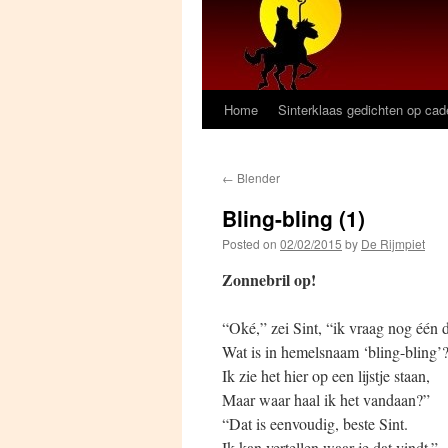
Home
Sinterklaas gedichten op ca
←
Blender
Bling-bling (1)
Posted on
02/02/2015
by
De Rijmpiet
Zonnebril op!
“Oké,” zei Sint, “ik vraag nog één 
Wat is in hemelsnaam ‘bling-bling’
Ik zie het hier op een lijstje staan,
Maar waar haal ik het vandaan?”
“Dat is eenvoudig, beste Sint.
Ik kan vertellen waar je dat vindt.”