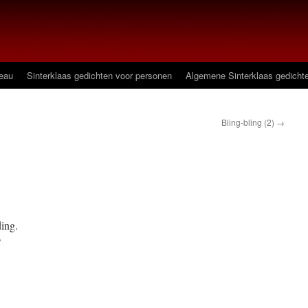
deau
Sinterklaas gedichten voor personen
Algemene Sinterklaas gedicht
Bling-bling (2)
→
ding.
?