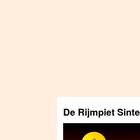
Skip
to
De Rijmpiet Sint
content