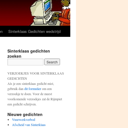
en
Sinterklaas Gedichten wedstrijd
Sinterklaas gedichten
zoeken
VERZOEKJES VOOR SINTERKLAAS
GEDICHTEN
Als je een sinterklaas gedicht mist,
gebruik dan
dit formulier
om een
verzoekje te doen. Voor de meest
voorkomende verzoekjes zal de Rijmpiet
een gedicht schrijven.
Nieuwe gedichten
Vuurwerkverbod
Afscheid van Sinterklaas