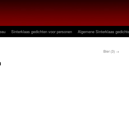
deau
Sinterklaas gedichten voor personen
Algemene Sinterklaas gedicht
Bier (3)
→
n