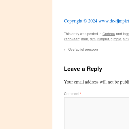
Copyright © 2024
www.de-rijmpiet
This entry was posted in
Cadeau
and tag
kadokaart
,
man
,
rijm
,
rijmpiet
,
rijmpje
,
sin
←
Overactief persoon
Leave a Reply
Your email address will not be publ
Comment
*