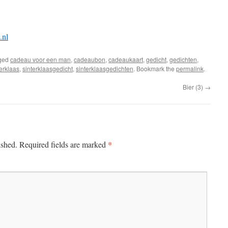
.nl
ged
cadeau voor een man
,
cadeaubon
,
cadeaukaart
,
gedicht
,
gedichten
,
terklaas
,
sinterklaasgedicht
,
sinterklaasgedichten
. Bookmark the
permalink
.
Bier (3)
→
*
ished.
Required fields are marked