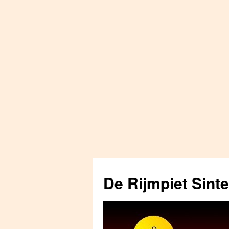
Skip
to
De Rijmpiet Sint
content