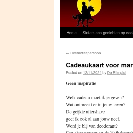
Home
Sinterklaas gedichten op ca
←
Overactief persoon
Cadeaukaart voor ma
Posted on
12/11/2024
by
De Rijmpiet
Geen inspiratie
Welk cadeau moet ik je geven?
Wat ontbreekt er in jouw leven?
De geijkte aftershave
geef ik ook al aan jouw neef.
Word je blij van deodorant?
Een abonnement op de Volkskrant?