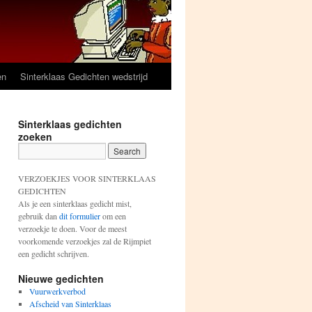
en
Sinterklaas Gedichten wedstrijd
Sinterklaas gedichten
zoeken
VERZOEKJES VOOR SINTERKLAAS
GEDICHTEN
Als je een sinterklaas gedicht mist,
gebruik dan
dit formulier
om een
verzoekje te doen. Voor de meest
voorkomende verzoekjes zal de Rijmpiet
een gedicht schrijven.
Nieuwe gedichten
Vuurwerkverbod
Afscheid van Sinterklaas