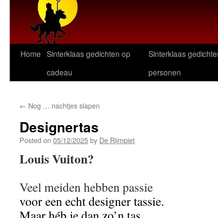
Home
Sinterklaas gedichten op
Sinterklaas gedichte
cadeau
personen
←
Nog … nachtjes slapen
Designertas
Posted on
05/12/2025
by
De Rijmpiet
Louis Vuiton?
Veel meiden hebben passie
voor een echt designer tassie.
Maar héb je dan zo’n tas