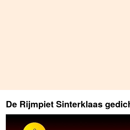
Skip
to
De Rijmpiet Sinterklaas gedic
content