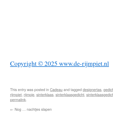
Copyright © 2025
www.de-rijmpiet.nl
This entry was posted in
Cadeau
and tagged
designertas
,
gedic
rijmpiet
,
rijmpje
,
sinterklaas
,
sinterklaasgedicht
,
sinterklaasgedic
permalink
.
←
Nog … nachtjes slapen