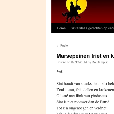
Home
Sinterklaas gedichten op ca
←
Fusie
Marsepeinen friet en 
Posted on
04/12/2014
by
De Rijmpiet
Vet!
Sint houdt van snacks, het liefst hele
Zoals patat, frikadellen en kroketten
Of saté met flink wat pindasaus.
Sint is niet roomser dan de Paus!
Tot z’n ongenoegen en verdriet
heb je die dingen in Spanje niet.