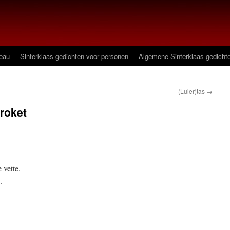
deau
Sinterklaas gedichten voor personen
Algemene Sinterklaas gedicht
(Luier)tas
→
kroket
 vette.
.