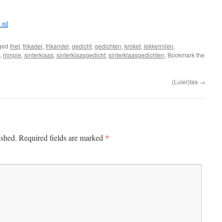
.nl
ged
friet
,
frikadel
,
frikandel
,
gedicht
,
gedichten
,
kroket
,
lekkernijen
,
,
rijmpje
,
sinterklaas
,
sinterklaasgedicht
,
sinterklaasgedichten
. Bookmark the
(Luier)tas
→
*
ished.
Required fields are marked