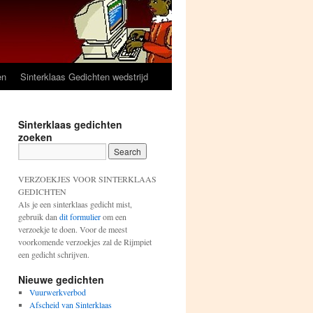
en
Sinterklaas Gedichten wedstrijd
Sinterklaas gedichten
zoeken
VERZOEKJES VOOR SINTERKLAAS
GEDICHTEN
Als je een sinterklaas gedicht mist,
gebruik dan
dit formulier
om een
verzoekje te doen. Voor de meest
voorkomende verzoekjes zal de Rijmpiet
een gedicht schrijven.
Nieuwe gedichten
Vuurwerkverbod
Afscheid van Sinterklaas