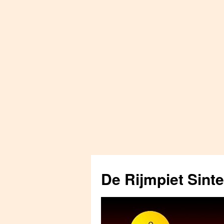
Skip
to
De Rijmpiet Sint
content