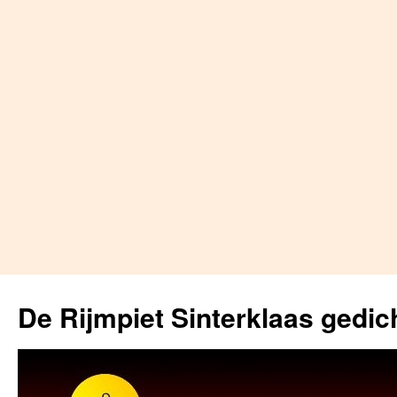
Skip
to
De Rijmpiet Sinterklaas gedic
content