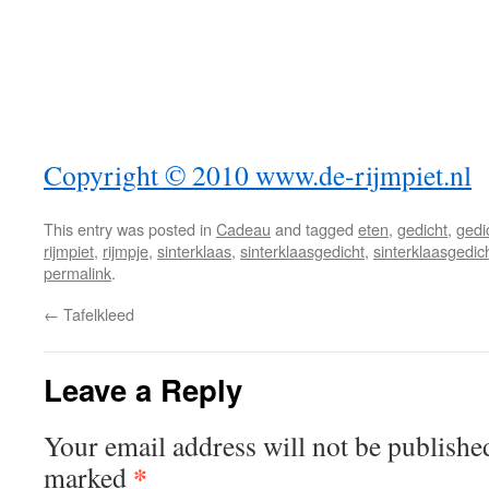
Copyright © 2010 www.de-rijmpiet.nl
This entry was posted in
Cadeau
and tagged
eten
,
gedicht
,
gedi
rijmpiet
,
rijmpje
,
sinterklaas
,
sinterklaasgedicht
,
sinterklaasgedic
permalink
.
←
Tafelkleed
Leave a Reply
Your email address will not be publishe
*
marked