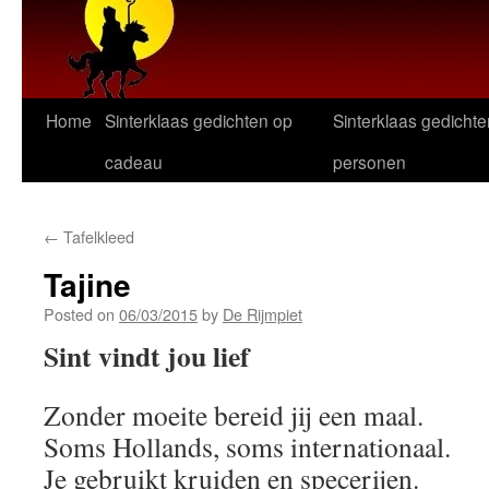
Home
Sinterklaas gedichten op
Sinterklaas gedichte
cadeau
personen
←
Tafelkleed
Tajine
Posted on
06/03/2015
by
De Rijmpiet
Sint vindt jou lief
Zonder moeite bereid jij een maal.
Soms Hollands, soms internationaal.
Je gebruikt kruiden en specerijen.