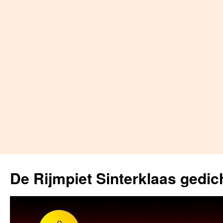
Skip
to
De Rijmpiet Sinterklaas gedic
content