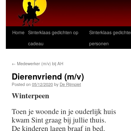
Home
Sinterklaas gedichten op
Sinterklaas gedichte
cadeau
personen
←
Medewerker (m/v) bij AH
Dierenvriend (m/v)
Posted on
05/12/2020
by
De Rijmpiet
Winterpeen
Toen je woonde in je ouderlijk huis
kwam Sint graag bij jullie thuis.
De kinderen lagen braaf in bed.