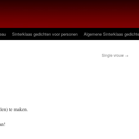
deau
Sinterklaas gedichten voor personen
Algemene Sinterklaas gedicht
Single vrouw
→
len) te maken.
an!