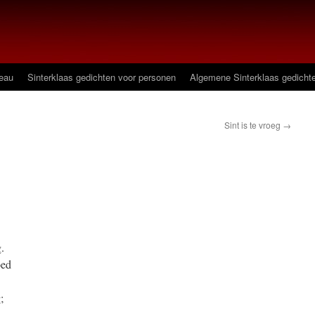
deau
Sinterklaas gedichten voor personen
Algemene Sinterklaas gedicht
Sint is te vroeg
→
.
oed
;