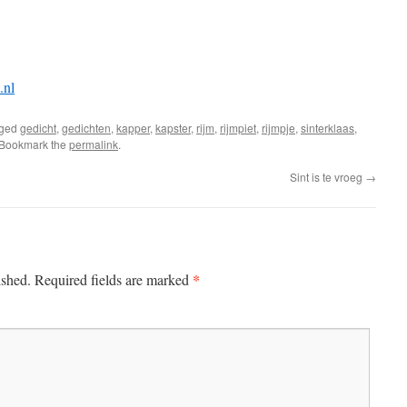
.nl
gged
gedicht
,
gedichten
,
kapper
,
kapster
,
rijm
,
rijmpiet
,
rijmpje
,
sinterklaas
,
 Bookmark the
permalink
.
Sint is te vroeg
→
*
ished.
Required fields are marked