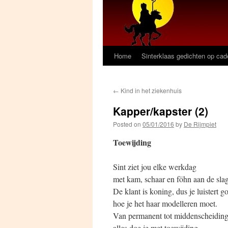
Home
Sinterklaas gedichten op ca
←
Kind in het ziekenhuis
Kapper/kapster (2)
Posted on
05/01/2016
by
De Rijmpiet
Toewijding
Sint ziet jou elke werkdag
met kam, schaar en föhn aan de slag
De klant is koning, dus je luistert g
hoe je het haar modelleren moet.
Van permanent tot middenscheiding
alles doe je met toewijding.