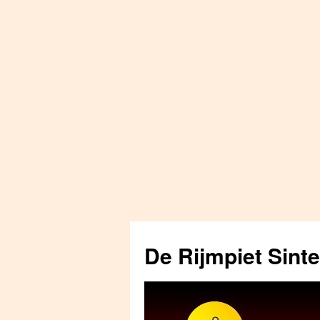
Skip
to
De Rijmpiet Sint
content