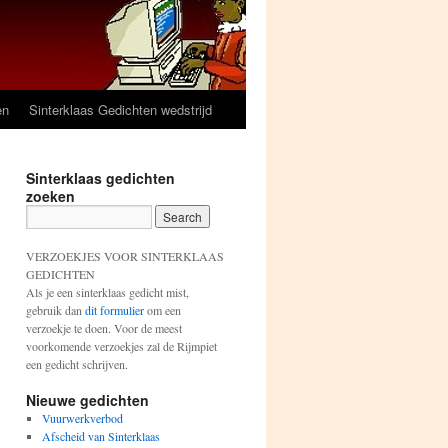
en
Sinterklaas Gedichten wedstrijd
Sinterklaas gedichten
zoeken
VERZOEKJES VOOR SINTERKLAAS
GEDICHTEN
Als je een sinterklaas gedicht mist,
gebruik dan
dit formulier
om een
verzoekje te doen. Voor de meest
voorkomende verzoekjes zal de Rijmpiet
een gedicht schrijven.
Nieuwe gedichten
Vuurwerkverbod
Afscheid van Sinterklaas