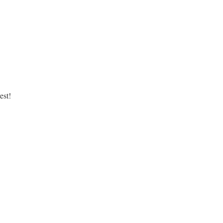
.
est!