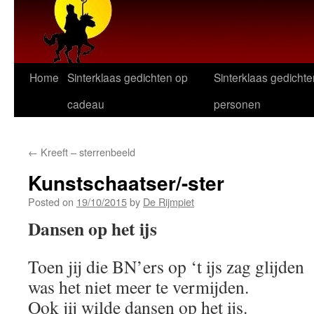
Home
Sinterklaas gedichten op
Sinterklaas gedichte
cadeau
personen
←
Kreeft – sterrenbeeld
Kunstschaatser/-ster
Posted on
19/10/2015
by
De Rijmpiet
Dansen op het ijs
Toen jij die BN’ers op ‘t ijs zag glijden
was het niet meer te vermijden.
Ook jij wilde dansen op het ijs.