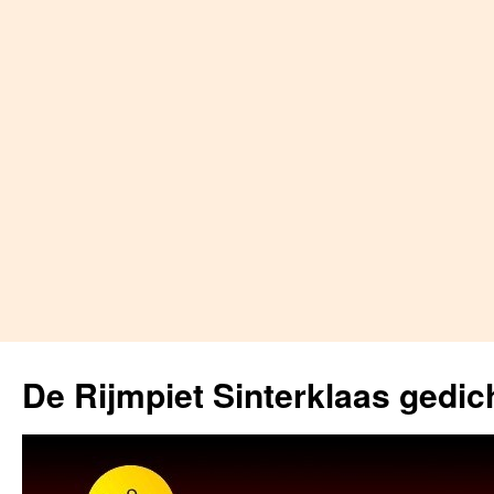
Skip
to
De Rijmpiet Sinterklaas gedic
content