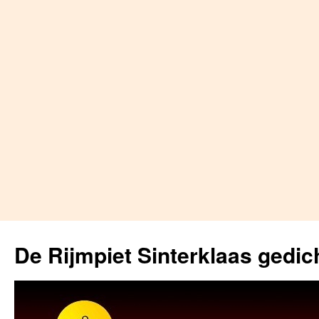
Skip
to
De Rijmpiet Sinterklaas gedic
content