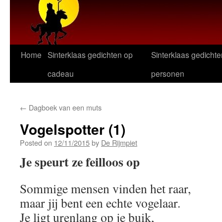
Home
Sinterklaas gedichten op
Sinterklaas gedichte
cadeau
personen
←
Dagboek van een muts
Vogelspotter (1)
Posted on
12/11/2015
by
De Rijmpiet
Je speurt ze feilloos op
Sommige mensen vinden het raar,
maar jij bent een echte vogelaar.
Je ligt urenlang op je buik,