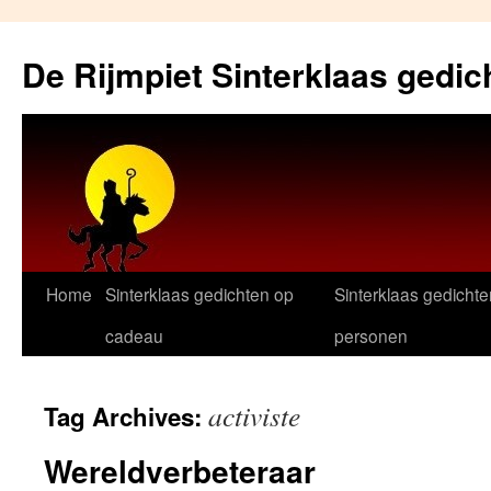
Skip
to
De Rijmpiet Sinterklaas gedic
content
Home
Sinterklaas gedichten op
Sinterklaas gedichte
cadeau
personen
activiste
Tag Archives:
Wereldverbeteraar