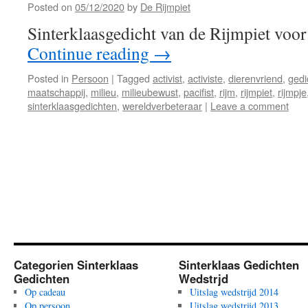
Posted on
05/12/2020
by
De Rijmpiet
Sinterklaasgedicht van de Rijmpiet voor
Continue reading
→
Posted in
Persoon
|
Tagged
activist
,
activiste
,
dierenvriend
,
gedi
maatschappij
,
milieu
,
milieubewust
,
pacifist
,
rijm
,
rijmpiet
,
rijmpje
sinterklaasgedichten
,
wereldverbeteraar
|
Leave a comment
Categorien Sinterklaas
Sinterklaas Gedichten
Gedichten
Wedstrjd
Op cadeau
Uitslag wedstrijd 2014
Op persoon
Uitslag wedstrijd 2013