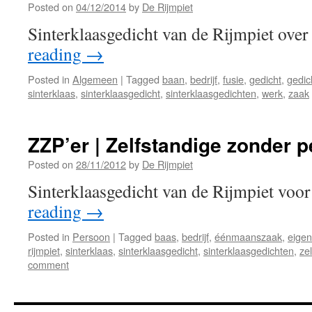
Posted on
04/12/2014
by
De Rijmpiet
Sinterklaasgedicht van de Rijmpiet over
reading
→
Posted in
Algemeen
|
Tagged
baan
,
bedrijf
,
fusie
,
gedicht
,
gedic
sinterklaas
,
sinterklaasgedicht
,
sinterklaasgedichten
,
werk
,
zaak
ZZP’er | Zelfstandige zonder 
Posted on
28/11/2012
by
De Rijmpiet
Sinterklaasgedicht van de Rijmpiet voo
reading
→
Posted in
Persoon
|
Tagged
baas
,
bedrijf
,
éénmaanszaak
,
eigen
rijmpiet
,
sinterklaas
,
sinterklaasgedicht
,
sinterklaasgedichten
,
ze
comment