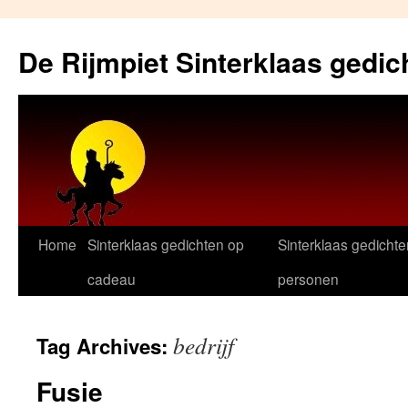
Skip
to
De Rijmpiet Sinterklaas gedic
content
Home
Sinterklaas gedichten op
Sinterklaas gedichte
cadeau
personen
bedrijf
Tag Archives:
Fusie