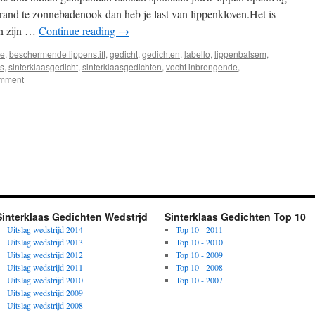
strand te zonnebadenook dan heb je last van lippenkloven.Het is
in zijn …
Continue reading
→
de
,
beschermende lippenstift
,
gedicht
,
gedichten
,
labello
,
lippenbalsem
,
as
,
sinterklaasgedicht
,
sinterklaasgedichten
,
vocht inbrengende
,
omment
Sinterklaas Gedichten Wedstrjd
Sinterklaas Gedichten Top 10
Uitslag wedstrijd 2014
Top 10 - 2011
Uitslag wedstrijd 2013
Top 10 - 2010
Uitslag wedstrijd 2012
Top 10 - 2009
Uitslag wedstrijd 2011
Top 10 - 2008
Uitslag wedstrijd 2010
Top 10 - 2007
Uitslag wedstrijd 2009
Uitslag wedstrijd 2008