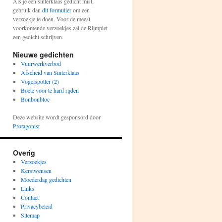
Als je een sinterklaas gedicht mist,
gebruik dan
dit formulier
om een
verzoekje te doen. Voor de meest
voorkomende verzoekjes zal de Rijmpiet
een gedicht schrijven.
Nieuwe gedichten
Vuurwerkverbod
Afscheid van Sinterklaas
Vogelspotter (2)
Boete voor te hard rijden
Bonbonbloc
Deze website wordt gesponsord door
Protagonist
Overig
Verzoekjes
Kerstwensen
Moederdag gedichten
Links
Contact
Privacybeleid
Sitemap