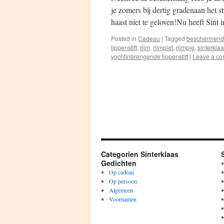
je zomers bij dertig gradenaan het 
haast niet te geloven!Nu heeft Sint 
Posted in
Cadeau
|
Tagged
beschermen
lippenstift
,
rijm
,
rijmpiet
,
rijmpje
,
sinterkla
vochtinbrengende lippenstift
|
Leave a c
Categorien Sinterklaas
Gedichten
Op cadeau
Op persoon
Algemeen
Voornamen