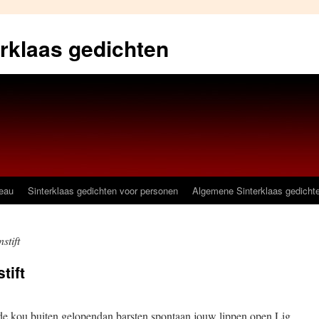
erklaas gedichten
deau
Sinterklaas gedichten voor personen
Algemene Sinterklaas gedicht
stift
tift
de kou buiten gelopendan barsten spontaan jouw lippen open.Lig