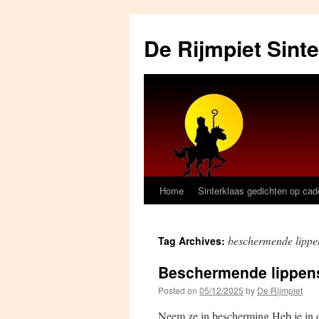
Skip
to
De Rijmpiet Sint
content
Home
Sinterklaas gedichten op ca
beschermende lippen
Tag Archives:
Beschermende lippens
Posted on
05/12/2025
by
De Rijmpiet
Neem ze in bescherming Heb je in 