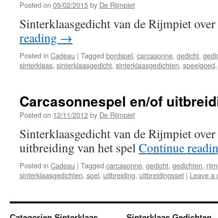
Posted on
05/02/2015
by
De Rijmpiet
Sinterklaasgedicht van de Rijmpiet ove
reading
→
Posted in
Cadeau
|
Tagged
bordspel
,
carcasonne
,
gedicht
,
gedi
sinterklaas
,
sinterklaasgedicht
,
sinterklaasgedichten
,
speelgoed
Carcasonnespel en/of uitbreid
Posted on
12/11/2012
by
De Rijmpiet
Sinterklaasgedicht van de Rijmpiet ove
uitbreiding van het spel
Continue readi
Posted in
Cadeau
|
Tagged
carcasonne
,
gedicht
,
gedichten
,
rijm
sinterklaasgedichten
,
spel
,
uitbreiding
,
uitbreidingsset
|
Leave a
Categorien Sinterklaas
Sinterklaas Gedichten