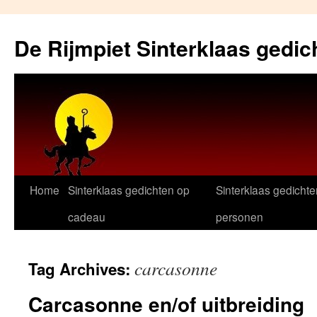
Skip
to
De Rijmpiet Sinterklaas gedic
content
Home
Sinterklaas gedichten op
Sinterklaas gedichte
cadeau
personen
carcasonne
Tag Archives:
Carcasonne en/of uitbreiding