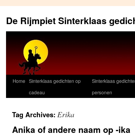
Skip
to
De Rijmpiet Sinterklaas gedic
content
Home
Sinterklaas gedichten op
Sinterklaas gedichte
cadeau
personen
Erika
Tag Archives:
Anika of andere naam op -ika