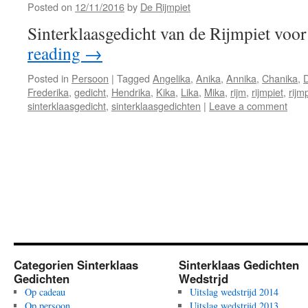
Posted on
12/11/2016
by
De Rijmpiet
Sinterklaasgedicht van de Rijmpiet voo
reading
→
Posted in
Persoon
|
Tagged
Angelika
,
Anika
,
Annika
,
Chanika
,
Frederika
,
gedicht
,
Hendrika
,
Kika
,
Lika
,
Mika
,
rijm
,
rijmpiet
,
rijm
sinterklaasgedicht
,
sinterklaasgedichten
|
Leave a comment
Categorien Sinterklaas
Sinterklaas Gedichten
Gedichten
Wedstrjd
Op cadeau
Uitslag wedstrijd 2014
Op persoon
Uitslag wedstrijd 2013