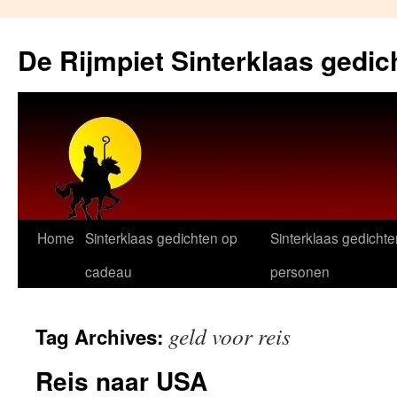
Skip
to
De Rijmpiet Sinterklaas gedic
content
Home
Sinterklaas gedichten op
Sinterklaas gedichte
cadeau
personen
geld voor reis
Tag Archives:
Reis naar USA