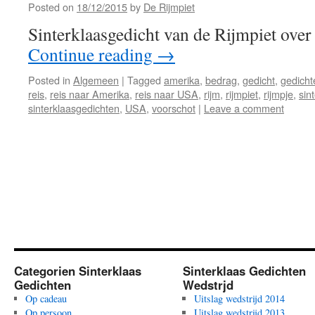
Posted on
18/12/2015
by
De Rijmpiet
Sinterklaasgedicht van de Rijmpiet over
Continue reading
→
Posted in
Algemeen
|
Tagged
amerika
,
bedrag
,
gedicht
,
gedicht
reis
,
reis naar Amerika
,
reis naar USA
,
rijm
,
rijmpiet
,
rijmpje
,
sin
sinterklaasgedichten
,
USA
,
voorschot
|
Leave a comment
Categorien Sinterklaas
Sinterklaas Gedichten
Gedichten
Wedstrjd
Op cadeau
Uitslag wedstrijd 2014
Op persoon
Uitslag wedstrijd 2013