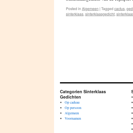
Posted in
Algemeen
|
Tagged
cactus
,
ged
sinterklaas
,
sinterklaasgedicht
,
sinterkla
Categorien Sinterklaas
Gedichten
Op cadeau
Op persoon
Algemeen
Voornamen