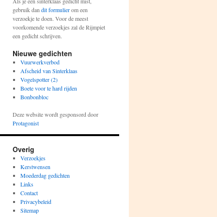
Als je een sinterklaas gedicht mist,
gebruik dan
dit formulier
om een
verzoekje te doen. Voor de meest
voorkomende verzoekjes zal de Rijmpiet
een gedicht schrijven.
Nieuwe gedichten
Vuurwerkverbod
Afscheid van Sinterklaas
Vogelspotter (2)
Boete voor te hard rijden
Bonbonbloc
Deze website wordt gesponsord door
Protagonist
Overig
Verzoekjes
Kerstwensen
Moederdag gedichten
Links
Contact
Privacybeleid
Sitemap