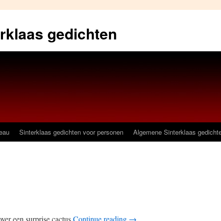
erklaas gedichten
deau
Sinterklaas gedichten voor personen
Algemene Sinterklaas gedicht
over een surprise cactus
Continue reading
→