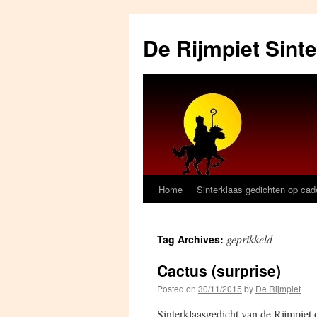
Skip
to
De Rijmpiet Sint
content
Home
Sinterklaas gedichten op ca
geprikkeld
Tag Archives:
Cactus (surprise)
Posted on
30/11/2015
by
De Rijmpiet
Sinterklaasgedicht van de Rijmpiet 