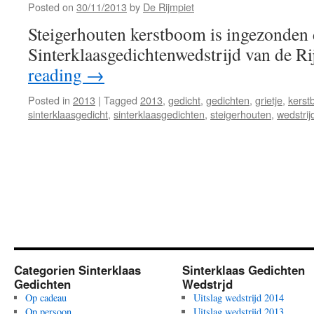
Posted on
30/11/2013
by
De Rijmpiet
Steigerhouten kerstboom is ingezonden 
Sinterklaasgedichtenwedstrijd van de R
reading
→
Posted in
2013
|
Tagged
2013
,
gedicht
,
gedichten
,
grietje
,
kers
sinterklaasgedicht
,
sinterklaasgedichten
,
steigerhouten
,
wedstrij
Categorien Sinterklaas
Sinterklaas Gedichten
Gedichten
Wedstrjd
Op cadeau
Uitslag wedstrijd 2014
Op persoon
Uitslag wedstrijd 2013