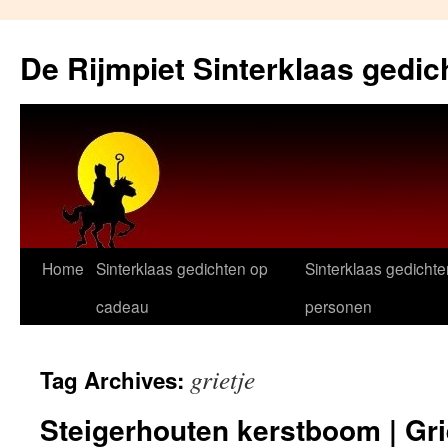
Skip
to
De Rijmpiet Sinterklaas gedic
content
Home
Sinterklaas gedichten op
Sinterklaas gedichte
cadeau
personen
grietje
Tag Archives:
Steigerhouten kerstboom | Gri