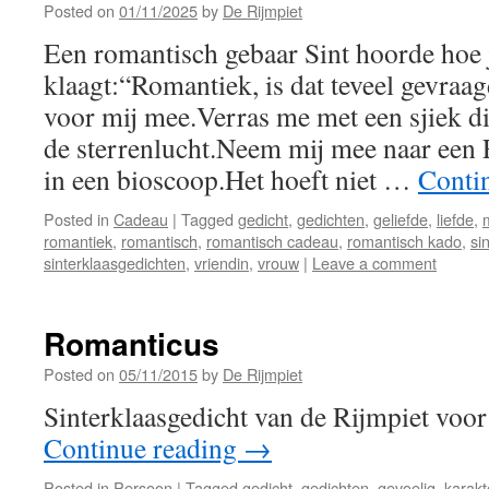
Posted on
01/11/2025
by
De Rijmpiet
Een romantisch gebaar Sint hoorde hoe 
klaagt:“Romantiek, is dat teveel gevra
voor mij mee.Verras me met een sjiek di
de sterrenlucht.Neem mij mee naar een 
in een bioscoop.Het hoeft niet …
Conti
Posted in
Cadeau
|
Tagged
gedicht
,
gedichten
,
geliefde
,
liefde
,
romantiek
,
romantisch
,
romantisch cadeau
,
romantisch kado
,
si
sinterklaasgedichten
,
vriendin
,
vrouw
|
Leave a comment
Romanticus
Posted on
05/11/2015
by
De Rijmpiet
Sinterklaasgedicht van de Rijmpiet voo
Continue reading
→
Posted in
Persoon
|
Tagged
gedicht
,
gedichten
,
gevoelig
,
karakt