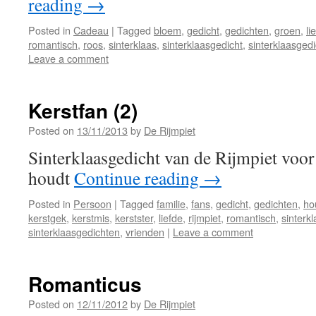
reading
→
Posted in
Cadeau
|
Tagged
bloem
,
gedicht
,
gedichten
,
groen
,
li
romantisch
,
roos
,
sinterklaas
,
sinterklaasgedicht
,
sinterklaasged
Leave a comment
Kerstfan (2)
Posted on
13/11/2013
by
De Rijmpiet
Sinterklaasgedicht van de Rijmpiet voor
houdt
Continue reading
→
Posted in
Persoon
|
Tagged
familie
,
fans
,
gedicht
,
gedichten
,
ho
kerstgek
,
kerstmis
,
kerstster
,
liefde
,
rijmpiet
,
romantisch
,
sinterk
sinterklaasgedichten
,
vrienden
|
Leave a comment
Romanticus
Posted on
12/11/2012
by
De Rijmpiet