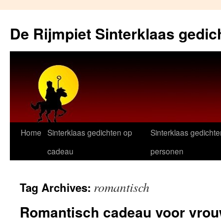
Skip
to
De Rijmpiet Sinterklaas gedic
content
Home
Sinterklaas gedichten op
Sinterklaas gedichte
cadeau
personen
romantisch
Tag Archives:
Romantisch cadeau voor vro