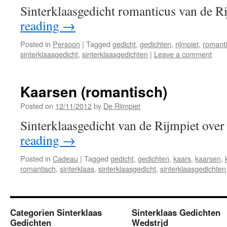
Sinterklaasgedicht romanticus van de R
reading
→
Posted in
Persoon
|
Tagged
gedicht
,
gedichten
,
rijmpiet
,
romant
sinterklaasgedicht
,
sinterklaasgedichten
|
Leave a comment
Kaarsen (romantisch)
Posted on
12/11/2012
by
De Rijmpiet
Sinterklaasgedicht van de Rijmpiet ove
reading
→
Posted in
Cadeau
|
Tagged
gedicht
,
gedichten
,
kaars
,
kaarsen
,
romantisch
,
sinterklaas
,
sinterklaasgedicht
,
sinterklaasgedichten
Categorien Sinterklaas
Sinterklaas Gedichten
Gedichten
Wedstrjd