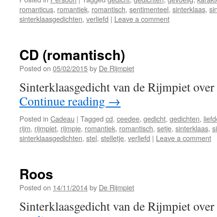
romanticus
,
romantiek
,
romantisch
,
sentimenteel
,
sinterklaas
,
si
sinterklaasgedichten
,
verliefd
|
Leave a comment
CD (romantisch)
Posted on
05/02/2015
by
De Rijmpiet
Sinterklaasgedicht van de Rijmpiet ove
Continue reading
→
Posted in
Cadeau
|
Tagged
cd
,
ceedee
,
gedicht
,
gedichten
,
lief
rijm
,
rijmpiet
,
rijmpje
,
romantiek
,
romantisch
,
setje
,
sinterklaas
,
s
sinterklaasgedichten
,
stel
,
stelletje
,
verliefd
|
Leave a comment
Roos
Posted on
14/11/2014
by
De Rijmpiet
Sinterklaasgedicht van de Rijmpiet over