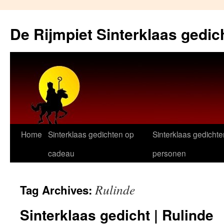
Skip
to
De Rijmpiet Sinterklaas gedic
content
Home
Sinterklaas gedichten op
Sinterklaas gedichte
cadeau
personen
Rulinde
Tag Archives:
Sinterklaas gedicht | Rulinde