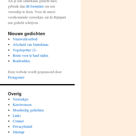
Als je een sinterklaas gedicht mist,
gebruik dan
dit formulier
om een
verzoekje te doen. Voor de meest
voorkomende verzoekjes zal de Rijmpiet
een gedicht schrijven.
Nieuwe gedichten
Vuurwerkverbod
Afscheid van Sinterklaas
Vogelspotter (2)
Boete voor te hard rijden
Bonbonbloc
Deze website wordt gesponsord door
Protagonist
Overig
Verzoekjes
Kerstwensen
Moederdag gedichten
Links
Contact
Privacybeleid
Sitemap