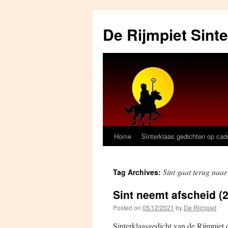
Skip
to
De Rijmpiet Sint
content
Home
Sinterklaas gedichten op ca
Sint gaat terug naa
Tag Archives:
Sint neemt afscheid (2
Posted on
05/12/2021
by
De Rijmpiet
Sinterklaasgedicht van de Rijmpiet 