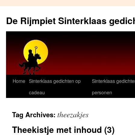
Skip
to
De Rijmpiet Sinterklaas gedic
content
Home
Sinterklaas gedichten op
Sinterklaas gedichte
cadeau
personen
theezakjes
Tag Archives:
Theekistje met inhoud (3)