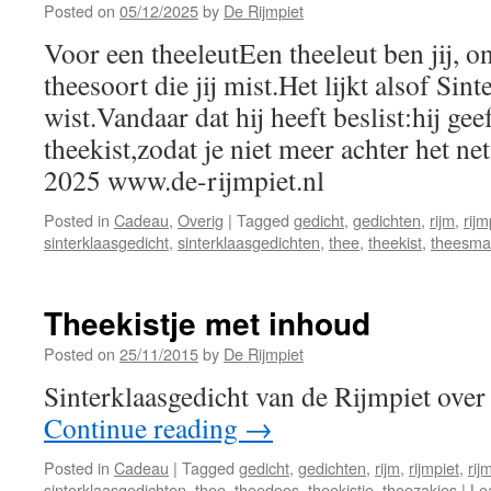
Posted on
05/12/2025
by
De Rijmpiet
Voor een theeleutEen theeleut ben jij, o
theesoort die jij mist.Het lijkt alsof Sint
wist.Vandaar dat hij heeft beslist:hij gee
theekist,zodat je niet meer achter het ne
2025 www.de-rijmpiet.nl
Posted in
Cadeau
,
Overig
|
Tagged
gedicht
,
gedichten
,
rijm
,
rijm
sinterklaasgedicht
,
sinterklaasgedichten
,
thee
,
theekist
,
theesma
Theekistje met inhoud
Posted on
25/11/2015
by
De Rijmpiet
Sinterklaasgedicht van de Rijmpiet over 
Continue reading
→
Posted in
Cadeau
|
Tagged
gedicht
,
gedichten
,
rijm
,
rijmpiet
,
rij
sinterklaasgedichten
,
thee
,
theedoos
,
theekistje
,
theezakjes
|
Le