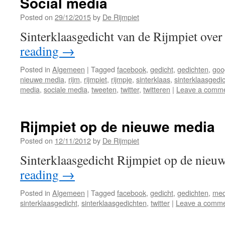
Social media
Posted on
29/12/2015
by
De Rijmpiet
Sinterklaasgedicht van de Rijmpiet over
reading
→
Posted in
Algemeen
|
Tagged
facebook
,
gedicht
,
gedichten
,
goo
nieuwe media
,
rijm
,
rijmpiet
,
rijmpje
,
sinterklaas
,
sinterklaasgedi
media
,
sociale media
,
tweeten
,
twitter
,
twitteren
|
Leave a comm
Rijmpiet op de nieuwe media
Posted on
12/11/2012
by
De Rijmpiet
Sinterklaasgedicht Rijmpiet op de nieu
reading
→
Posted in
Algemeen
|
Tagged
facebook
,
gedicht
,
gedichten
,
med
sinterklaasgedicht
,
sinterklaasgedichten
,
twitter
|
Leave a comm