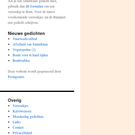
Als je een sinterklaas gedicht mist,
gebruik dan
dit formulier
om een
verzoekje te doen. Voor de meest
voorkomende verzoekjes zal de Rijmpiet
een gedicht schrijven.
Nieuwe gedichten
Vuurwerkverbod
Afscheid van Sinterklaas
Vogelspotter (2)
Boete voor te hard rijden
Bonbonbloc
Deze website wordt gesponsord door
Protagonist
Overig
Verzoekjes
Kerstwensen
Moederdag gedichten
Links
Contact
Privacybeleid