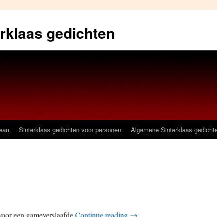
erklaas gedichten
deau
Sinterklaas gedichten voor personen
Algemene Sinterklaas gedicht
 voor een gameverslaafde
Continue reading
→