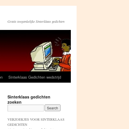
Gratis toegankelijke Sinterklaas gedichten
en
Sinterklaas Gedichten wedstrijd
Sinterklaas gedichten
zoeken
VERZOEKJES VOOR SINTERKLAAS
GEDICHTEN