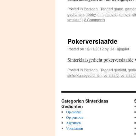
Posted in
Persoon
|
Tagged
game
,
game
gedichten
,
hobby
,
rijm
,
rijmpiet
,
rijmpje
,
si
verslaaft
|
2 Comments
Pokerverslaafde
Posted on
12/11/2012
by
De Rijmpiet
Sinterklaasgedicht pokerverslaafde 
Posted in
Persoon
|
Tagged
gedicht
,
gedi
sinterklaasgedichten
,
verslaafd
,
verslaaf
Categorien Sinterklaas
Gedichten
Op cadeau
Op persoon
Algemeen
Voornamen