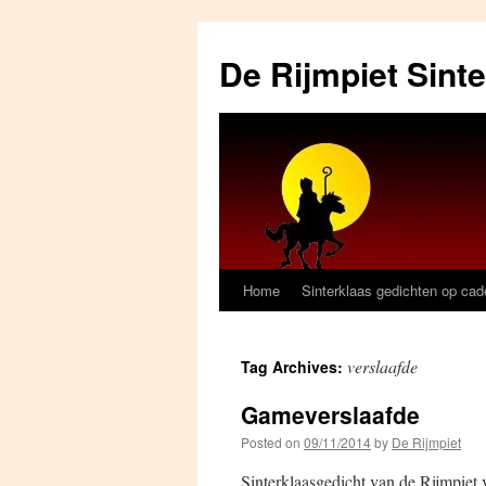
Skip
to
De Rijmpiet Sint
content
Home
Sinterklaas gedichten op ca
verslaafde
Tag Archives:
Gameverslaafde
Posted on
09/11/2014
by
De Rijmpiet
Sinterklaasgedicht van de Rijmpiet