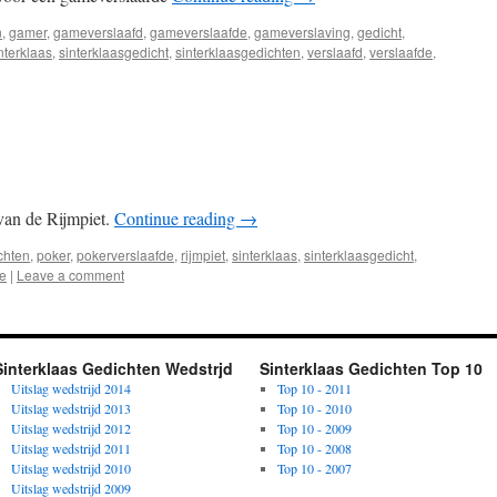
n
,
gamer
,
gameverslaafd
,
gameverslaafde
,
gameverslaving
,
gedicht
,
nterklaas
,
sinterklaasgedicht
,
sinterklaasgedichten
,
verslaafd
,
verslaafde
,
van de Rijmpiet.
Continue reading
→
chten
,
poker
,
pokerverslaafde
,
rijmpiet
,
sinterklaas
,
sinterklaasgedicht
,
de
|
Leave a comment
Sinterklaas Gedichten Wedstrjd
Sinterklaas Gedichten Top 10
Uitslag wedstrijd 2014
Top 10 - 2011
Uitslag wedstrijd 2013
Top 10 - 2010
Uitslag wedstrijd 2012
Top 10 - 2009
Uitslag wedstrijd 2011
Top 10 - 2008
Uitslag wedstrijd 2010
Top 10 - 2007
Uitslag wedstrijd 2009