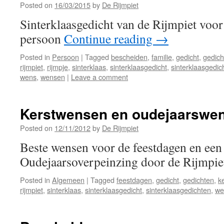
Posted on
16/03/2015
by
De Rijmpiet
Sinterklaasgedicht van de Rijmpiet voo
persoon
Continue reading
→
Posted in
Persoon
|
Tagged
bescheiden
,
familie
,
gedicht
,
gedich
rijmpiet
,
rijmpje
,
sinterklaas
,
sinterklaasgedicht
,
sinterklaasgedic
wens
,
wensen
|
Leave a comment
Kerstwensen en oudejaarswen
Posted on
12/11/2012
by
De Rijmpiet
Beste wensen voor de feestdagen en een
Oudejaarsoverpeinzing door de Rijmpi
Posted in
Algemeen
|
Tagged
feestdagen
,
gedicht
,
gedichten
,
k
rijmpiet
,
sinterklaas
,
sinterklaasgedicht
,
sinterklaasgedichten
,
we