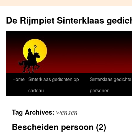
Skip
to
De Rijmpiet Sinterklaas gedic
content
Home
Sinterklaas gedichten op
Sinterklaas gedichte
cadeau
personen
wensen
Tag Archives:
Bescheiden persoon (2)