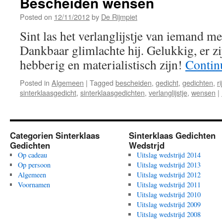
Bescheiden wensen
Posted on
12/11/2012
by
De Rijmpiet
Sint las het verlanglijstje van iemand m
Dankbaar glimlachte hij. Gelukkig, er z
hebberig en materialistisch zijn!
Contin
Posted in
Algemeen
|
Tagged
bescheiden
,
gedicht
,
gedichten
,
r
sinterklaasgedicht
,
sinterklaasgedichten
,
verlanglijstje
,
wensen
|
Categorien Sinterklaas
Sinterklaas Gedichten
Gedichten
Wedstrjd
Op cadeau
Uitslag wedstrijd 2014
Op persoon
Uitslag wedstrijd 2013
Algemeen
Uitslag wedstrijd 2012
Voornamen
Uitslag wedstrijd 2011
Uitslag wedstrijd 2010
Uitslag wedstrijd 2009
Uitslag wedstrijd 2008