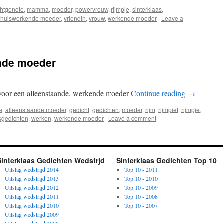
htgenote
,
mamma
,
moeder
,
powervrouw
,
rijmpje
,
sinterklaas
,
thuiswerkende moeder
,
vriendin
,
vrouw
,
werkende moeder
|
Leave a
nde moeder
 voor een alleenstaande, werkende moeder
Continue reading
→
e
,
alleenstaande moeder
,
gedicht
,
gedichten
,
moeder
,
rijm
,
rijmpiet
,
rijmpje
,
asgedichten
,
werken
,
werkende moeder
|
Leave a comment
Sinterklaas Gedichten Wedstrjd
Sinterklaas Gedichten Top 10
Uitslag wedstrijd 2014
Top 10 - 2011
Uitslag wedstrijd 2013
Top 10 - 2010
Uitslag wedstrijd 2012
Top 10 - 2009
Uitslag wedstrijd 2011
Top 10 - 2008
Uitslag wedstrijd 2010
Top 10 - 2007
Uitslag wedstrijd 2009