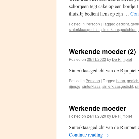
schortjeen legt cake op een bordje.
thuis.Jij bedient hem op zijn …
Con
Posted in
Persoon
|
Tagged
gedicht
,
gedi
sinterklaasgedicht
,
sinterklaasgedichten
,
Werkende moeder (2)
Posted on
28/11/2023
by
De Rijmpiet
Sinterklaasgedicht van de Rijmpie
Posted in
Persoon
|
Tagged
baan
,
gedich
rijmpje
,
sinterklaas
,
sinterklaasgedicht
,
si
Werkende moeder
Posted on
24/11/2020
by
De Rijmpiet
Sinterklaasgedicht van de Rijmpiet
Continue reading
→