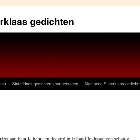
erklaas gedichten
deau
Sinterklaas gedichten voor personen
Algemene Sinterklaas gedicht
rfect aan kant.Je hebt een deegrol in je hand.Je draagt een schattig