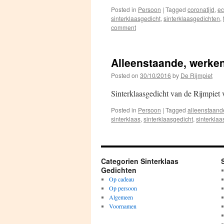
Posted in
Persoon
|
Tagged
coronatijd
,
ec
sinterklaasgedicht
,
sinterklaasgedichten
,
comment
Alleenstaande, werke
Posted on
30/10/2016
by
De Rijmpiet
Sinterklaasgedicht van de Rijmpiet
Posted in
Persoon
|
Tagged
alleenstaand
sinterklaas
,
sinterklaasgedicht
,
sinterkla
Categorien Sinterklaas
Gedichten
Op cadeau
Op persoon
Algemeen
Voornamen