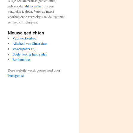
Als je een sinterklaas gedicht mist,
gebruik dan
dit formulier
om een
verzoekje te doen. Voor de meest
voorkomende verzoekjes zal de Rijmpiet
een gedicht schrijven.
Nieuwe gedichten
Vuurwerkverbod
Afscheid van Sinterklaas
Vogelspotter (2)
Boete voor te hard rijden
Bonbonbloc
Deze website wordt gesponsord door
Protagonist