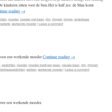
De kinderen zitten voor de buis.Het is half zes: de Man komt
tinue reading
→
chten
,
moeder
,
moeder met baan
,
rijm
,
rijmpiet
,
rijmpje
,
sinterklaas
,
tradwife
,
werkende moeder
|
Leave a comment
t voor een werkende moeder
Continue reading
→
t
,
gedichten
,
moeder
,
moeder heeft een baan
,
nieuwe baan
,
rijm
,
rijmpiet
,
nterklaasgedichten
,
werken
,
werkende moeder
|
Leave a comment
 over een werkende moeder.