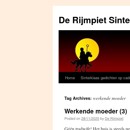
Skip
to
De Rijmpiet Sint
content
Home
Sinterklaas gedichten op ca
werkende moeder
Tag Archives:
Werkende moeder (3)
Posted on
28/11/2025
by
De Rijmpiet
Géén tradwife! Het huis is steeds pe