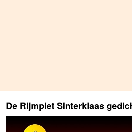
Skip
to
De Rijmpiet Sinterklaas gedic
content