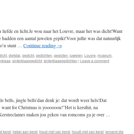
an liefde en licht.Je wou naar het Louvre, maar het was dicht!Want
 hadden een aantal juwelen gepikt!Voor jullie was dat natuurlijk
zo’n stunt …
Continue reading
→
dicht
,
diefstal
,
gedicht
,
gedichten
,
gesloten
,
juwelen
,
Louvre
,
museum
,
erklaas
,
sinterklaasgedicht
,
sinterklaasgedichten
|
Leave a comment
le bells, jingle bells’dan denk je: dat wordt weer hels!Dat
 want for Christmas is yoooooou!”Het is kersthit, na
t.Kerstreclames maken jou geken van romcoms ga je over …
t kerst
,
hekel aan kerst
,
houd niet van kerst
,
houdt niet van kerst
,
iemand die