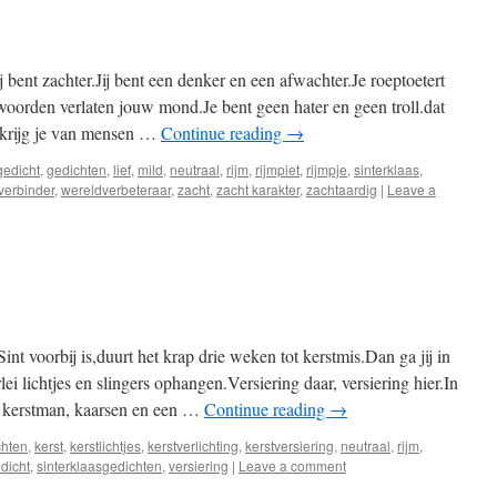
 bent zachter.Jij bent een denker en een afwachter.Je roeptoetert
woorden verlaten jouw mond.Je bent geen hater en geen troll.dat
 krijg je van mensen …
Continue reading
→
gedicht
,
gedichten
,
lief
,
mild
,
neutraal
,
rijm
,
rijmpiet
,
rijmpje
,
sinterklaas
,
verbinder
,
wereldverbeteraar
,
zacht
,
zacht karakter
,
zachtaardig
|
Leave a
int voorbij is,duurt het krap drie weken tot kerstmis.Dan ga jij in
ei lichtjes en slingers ophangen.Versiering daar, versiering hier.In
n kerstman, kaarsen en een …
Continue reading
→
chten
,
kerst
,
kerstlichtjes
,
kerstverlichting
,
kerstversiering
,
neutraal
,
rijm
,
dicht
,
sinterklaasgedichten
,
versiering
|
Leave a comment