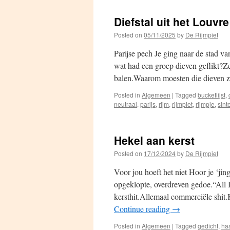
Diefstal uit het Louvre
Posted on
05/11/2025
by
De Rijmpiet
Parijse pech Je ging naar de stad v
wat had een groep dieven geflikt?Ze
balen.Waarom moesten die dieven 
Posted in
Algemeen
|
Tagged
bucketlijst
,
neutraal
,
parijs
,
rijm
,
rijmpiet
,
rijmpje
,
sint
Hekel aan kerst
Posted on
17/12/2024
by
De Rijmpiet
Voor jou hoeft het niet Hoor je ‘jing
opgeklopte, overdreven gedoe.“All I
kersthit.Allemaal commerciële shi
Continue reading
→
Posted in
Algemeen
|
Tagged
gedicht
,
haa