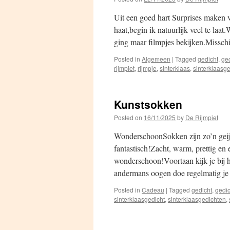
Uit een goed hart Surprises maken v
haat,begin ik natuurlijk veel te laa
ging maar filmpjes bekijken.Missc
Posted in
Algemeen
|
Tagged
gedicht
,
ge
rijmpiet
,
rijmpje
,
sinterklaas
,
sinterklaasge
Kunstsokken
Posted on
16/11/2025
by
De Rijmpiet
WonderschoonSokken zijn zo’n geijk
fantastisch!Zacht, warm, prettig en
wonderschoon!Voortaan kijk je bij 
andermans oogen doe regelmatig j
Posted in
Cadeau
|
Tagged
gedicht
,
gedi
sinterklaasgedicht
,
sinterklaasgedichten
,