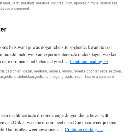
st haat
,
kerst
,
kersthits
,
kerstmis
,
neutraal
,
rijm
,
rijmpiet
,
rijmpje
,
sinterklaas
,
Leave a comment
ter
s hels,want je was nogal rebels.Je spijbelde, kwam te laat
n huis.Je hield wel van experimenteren.Je ouders lagen wakker,
n nare dromenis het helemaal goed …
Continue reading
→
cht
,
gedichten
,
gezin
,
neutraal
,
ouders
,
rebels
,
rebelse dochter
,
rebelse zoon
,
aasgedicht
,
sinterklaasgedichten
,
tegendraads
,
zoon
|
Leave a comment
 een nachtmerrie.Je droomde enge dingen,die je liever wilt
t gevaar.Ook al was die droom heel naar.Doe maar weer je ogen
licht.Dan is alles weer gewoonen …
Continue reading
→