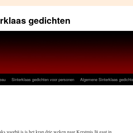
erklaas gedichten
deau
Sinterklaas gedichten voor personen
Algemene Sinterklaas gedicht
ks voorbij is,is het krap drie weken naar Kerstmis.Jij gaat in