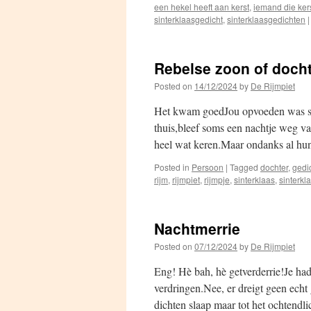
een hekel heeft aan kerst
,
iemand die ker
sinterklaasgedicht
,
sinterklaasgedichten
|
Rebelse zoon of doch
Posted on
14/12/2024
by
De Rijmpiet
Het kwam goedJou opvoeden was som
thuis,bleef soms een nachtje weg va
heel wat keren.Maar ondanks al hu
Posted in
Persoon
|
Tagged
dochter
,
gedi
rijm
,
rijmpiet
,
rijmpje
,
sinterklaas
,
sinterkl
Nachtmerrie
Posted on
07/12/2024
by
De Rijmpiet
Eng! Hè bah, hè getverderrie!Je had
verdringen.Nee, er dreigt geen ech
dichten slaap maar tot het ochtend