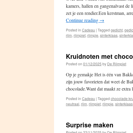
kamers, hallen en gangenalvast de l
zet je een rendier.Een kerstman, ar
Continue reading
→
Posted in
Cadeau
|
Tagged
gedicht
,
gedi
rijm
,
rijmpiet
,
rijmpje
,
sinterklaas
,
sinterkl
Kruidnoten met choco
Posted on
01/12/2025
by
De Rijmpiet
Op je gemakje Het is één van Bakke
zijn jouw favorieten dat weet de Bak
chocolade.Want dat maakt ze extra l
Posted in
Cadeau
|
Tagged
chocolade kr
neutraal
,
rijm
,
rijmpiet
,
rijmpje
,
sinterklaas
Surprise maken
Posted on
22/11/2025
by
De Rijmpiet