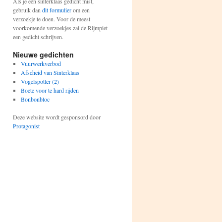
Als je een sinterklaas gedicht mist,
gebruik dan
dit formulier
om een
verzoekje te doen. Voor de meest
voorkomende verzoekjes zal de Rijmpiet
een gedicht schrijven.
Nieuwe gedichten
Vuurwerkverbod
Afscheid van Sinterklaas
Vogelspotter (2)
Boete voor te hard rijden
Bonbonbloc
Deze website wordt gesponsord door
Protagonist