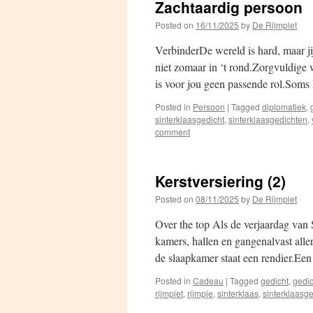
Zachtaardig persoon
Posted on
16/11/2025
by
De Rijmpiet
VerbinderDe wereld is hard, maar jij
niet zomaar in ‘t rond.Zorgvuldige 
is voor jou geen passende rol.Soms
Posted in
Persoon
|
Tagged
diplomatiek
,
sinterklaasgedicht
,
sinterklaasgedichten
,
comment
Kerstversiering (2)
Posted on
08/11/2025
by
De Rijmpiet
Over the top Als de verjaardag van S
kamers, hallen en gangenalvast allerl
de slaapkamer staat een rendier.Ee
Posted in
Cadeau
|
Tagged
gedicht
,
gedi
rijmpiet
,
rijmpje
,
sinterklaas
,
sinterklaasge