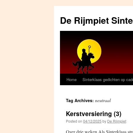
Skip
to
De Rijmpiet Sint
content
Home
Sinterklaas gedichten op ca
neutraal
Tag Archives:
Kerstversiering (3)
Posted on
04/12/2025
by
De Rijmpiet
Over drie weken Als Sinterklaas stra