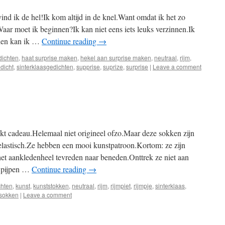
ind ik de hel!Ik kom altijd in de knel.Want omdat ik het zo
t.Waar moet ik beginnen?Ik kan niet eens iets leuks verzinnen.Ik
hien kan ik …
Continue reading
→
dichten
,
haat surprise maken
,
hekel aan surprise maken
,
neutraal
,
rijm
,
dicht
,
sinterklaasgedichten
,
supprise
,
suprize
,
surprise
|
Leave a comment
t cadeau.Helemaal niet origineel ofzo.Maar deze sokken zijn
 elastisch.Ze hebben een mooi kunstpatroon.Kortom: ze zijn
het aankledenheel tevreden naar beneden.Onttrek ze niet aan
e pijpen …
Continue reading
→
chten
,
kunst
,
kunststokken
,
neutraal
,
rijm
,
rijmpiet
,
rijmpje
,
sinterklaas
,
sokken
|
Leave a comment