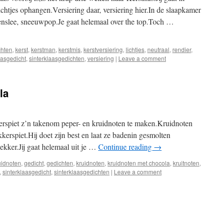
ichtjes ophangen.Versiering daar, versiering hier.In de slaapkamer
renslee, sneeuwpop.Je gaat helemaal over the top.Toch …
chten
,
kerst
,
kerstman
,
kerstmis
,
kerstversiering
,
lichtjes
,
neutraal
,
rendier
,
aasgedicht
,
sinterklaasgedichten
,
versiering
|
Leave a comment
la
rspiet z’n takenom peper- en kruidnoten te maken.Kruidnoten
kerspiet.Hij doet zijn best en laat ze badenin gesmolten
ekker.Jij gaat helemaal uit je …
Continue reading
→
uidnoten
,
gedicht
,
gedichten
,
kruidnoten
,
kruidnoten met chocola
,
kruitnoten
,
,
sinterklaasgedicht
,
sinterklaasgedichten
|
Leave a comment