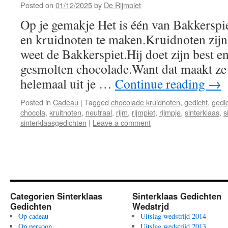
Posted on
01/12/2025
by
De Rijmpiet
Op je gemakje Het is één van Bakkerspi
en kruidnoten te maken.Kruidnoten zijn
weet de Bakkerspiet.Hij doet zijn best en
gesmolten chocolade.Want dat maakt ze e
helemaal uit je …
Continue reading
→
Posted in
Cadeau
|
Tagged
chocolade kruidnoten
,
gedicht
,
gedi
chocola
,
kruitnoten
,
neutraal
,
rijm
,
rijmpiet
,
rijmpje
,
sinterklaas
,
s
sinterklaasgedichten
|
Leave a comment
Categorien Sinterklaas
Sinterklaas Gedichten
Gedichten
Wedstrjd
Op cadeau
Uitslag wedstrijd 2014
Op persoon
Uitslag wedstrijd 2013