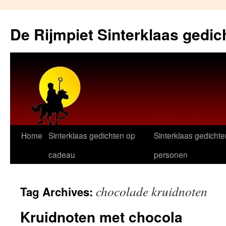
Skip
to
De Rijmpiet Sinterklaas gedic
content
Home
Sinterklaas gedichten op
Sinterklaas gedichte
cadeau
personen
chocolade kruidnoten
Tag Archives:
Kruidnoten met chocola