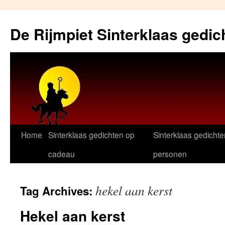
Skip
to
De Rijmpiet Sinterklaas gedic
content
Home
Sinterklaas gedichten op
Sinterklaas gedichte
cadeau
personen
hekel aan kerst
Tag Archives:
Hekel aan kerst