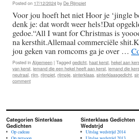
Posted on
17/12/2024
by
De Rijmpiet
Voor jou hoeft het niet Hoor je ‘jingle be
denk je: dat wordt weer hels!Dat opgekl
gedoe.“All I want for Christmas is yoooo
na kersthit.Allemaal commerciële shit.
jou geken van romcoms ga je over …
Co
Posted in
Algemeen
|
Tagged
gedicht
,
haat kerst
,
hekel aan ker
van kerst
,
iemand die een hekel heeft aan kerst
,
iemand die kers
neutraal
,
rijm
,
rijmpiet
,
rijmpje
,
sinterklaas
,
sinterklaasgedicht
,
si
comment
Categorien Sinterklaas
Sinterklaas Gedichten
Gedichten
Wedstrjd
Op cadeau
Uitslag wedstrijd 2014
Op persoon
Uitslag wedstrijd 2013