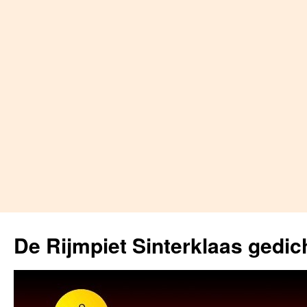
Skip
to
De Rijmpiet Sinterklaas gedic
content