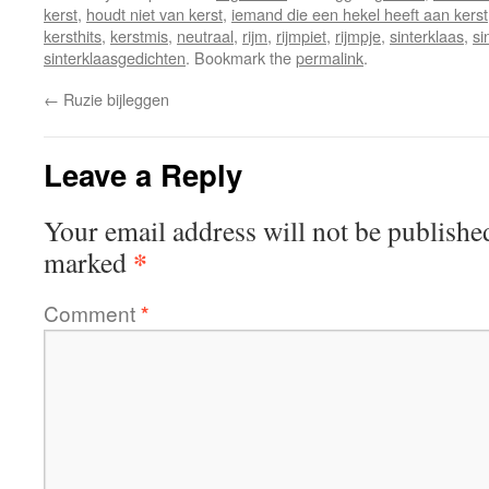
kerst
,
houdt niet van kerst
,
iemand die een hekel heeft aan kerst
kersthits
,
kerstmis
,
neutraal
,
rijm
,
rijmpiet
,
rijmpje
,
sinterklaas
,
si
sinterklaasgedichten
. Bookmark the
permalink
.
←
Ruzie bijleggen
Leave a Reply
Your email address will not be publishe
*
marked
Comment
*