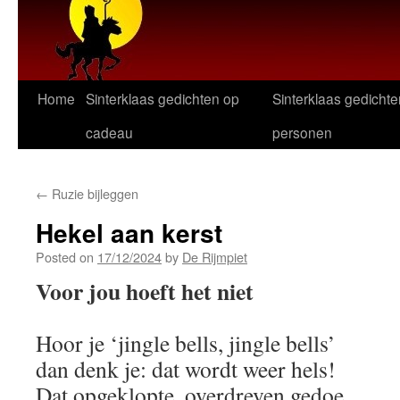
Home
Sinterklaas gedichten op
Sinterklaas gedichte
cadeau
personen
←
Ruzie bijleggen
Hekel aan kerst
Posted on
17/12/2024
by
De Rijmpiet
Voor jou hoeft het niet
Hoor je ‘jingle bells, jingle bells’
dan denk je: dat wordt weer hels!
Dat opgeklopte, overdreven gedoe.