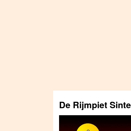
Skip
to
De Rijmpiet Sint
content