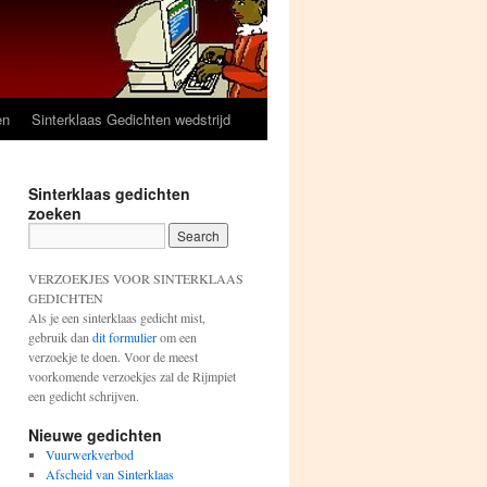
en
Sinterklaas Gedichten wedstrijd
Sinterklaas gedichten
zoeken
VERZOEKJES VOOR SINTERKLAAS
GEDICHTEN
Als je een sinterklaas gedicht mist,
gebruik dan
dit formulier
om een
verzoekje te doen. Voor de meest
voorkomende verzoekjes zal de Rijmpiet
een gedicht schrijven.
Nieuwe gedichten
Vuurwerkverbod
Afscheid van Sinterklaas