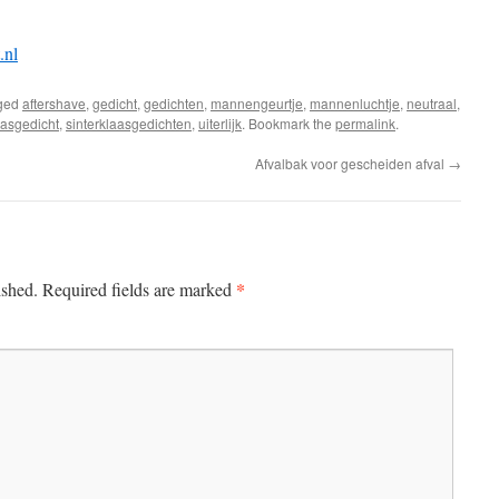
.nl
ged
aftershave
,
gedicht
,
gedichten
,
mannengeurtje
,
mannenluchtje
,
neutraal
,
aasgedicht
,
sinterklaasgedichten
,
uiterlijk
. Bookmark the
permalink
.
Afvalbak voor gescheiden afval
→
*
ished.
Required fields are marked