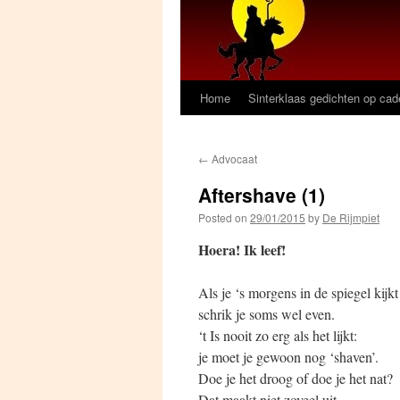
Home
Sinterklaas gedichten op ca
←
Advocaat
Aftershave (1)
Posted on
29/01/2015
by
De Rijmpiet
Hoera! Ik leef!
Als je ‘s morgens in de spiegel kijkt
schrik je soms wel even.
‘t Is nooit zo erg als het lijkt:
je moet je gewoon nog ‘shaven’.
Doe je het droog of doe je het nat?
Dat maakt niet zoveel uit.