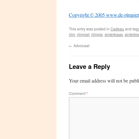
Copyright © 2005 www.de-rijmpiet
This entry was posted in
Cadeau
and tag
rijm
,
rijmpiet
,
rijmpje
,
sinterklaas
,
sinterkl
←
Advocaat
Leave a Reply
Your email address will not be publ
Comment
*