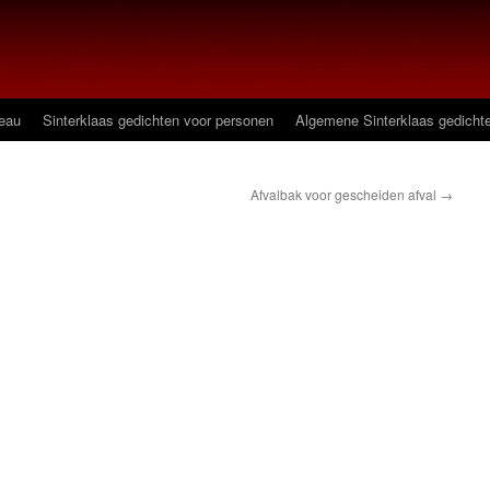
deau
Sinterklaas gedichten voor personen
Algemene Sinterklaas gedicht
Afvalbak voor gescheiden afval
→