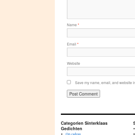
Name
*
Email
*
Website
Save my name, email, and website in 
Categorien Sinterklaas
Gedichten
Op cadeau