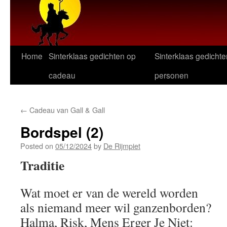
Home
Sinterklaas gedichten op
Sinterklaas gedichte
cadeau
personen
←
Cadeau van Gall & Gall
Bordspel (2)
Posted on
05/12/2024
by
De Rijmpiet
Traditie
Wat moet er van de wereld worden
als niemand meer wil ganzenborden?
Halma, Risk, Mens Erger Je Niet: