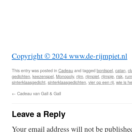
Copyright © 2024
www.de-rijmpiet.nl
This entry was posted in
Cadeau
and tagged
bordspel
,
catan
,
cl
gedichten
,
keezenspel
,
Monopoly
,
rijm
,
rijmpiet
,
rijmpje
,
risk
,
rum
sinterklaasgedicht
,
sinterklaasgedichten
,
vier op een rij
,
wie is he
←
Cadeau van Gall & Gall
Leave a Reply
Your email address will not be publishe