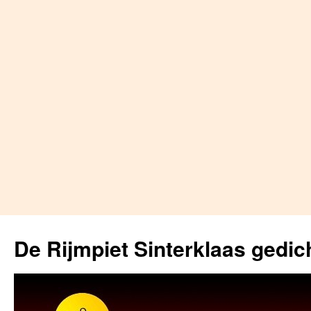
Skip
to
De Rijmpiet Sinterklaas gedic
content