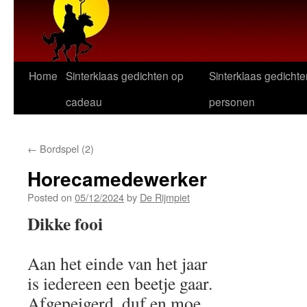
Home
Sinterklaas gedichten op
Sinterklaas gedichte
cadeau
personen
←
Bordspel (2)
Horecamedewerker
Posted on
05/12/2024
by
De Rijmpiet
Dikke fooi
Aan het einde van het jaar
is iedereen een beetje gaar.
Afgepeigerd, duf en moe.