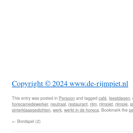
Copyright © 2024
www.de-rijmpiet.nl
This entry was posted in
Persoon
and tagged
café
,
feestdagen
,
horecamedewerker
,
neutraal
,
restaurant
,
rijm
,
rijmpiet
,
rijmpje
,
s
sinterklaasgedichten
,
werk
,
werkt in de horeca
. Bookmark the
pe
←
Bordspel (2)