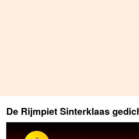
Skip
to
De Rijmpiet Sinterklaas gedic
content