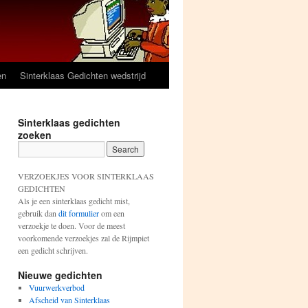
en
Sinterklaas Gedichten wedstrijd
Sinterklaas gedichten
zoeken
VERZOEKJES VOOR SINTERKLAAS
GEDICHTEN
Als je een sinterklaas gedicht mist,
gebruik dan
dit formulier
om een
verzoekje te doen. Voor de meest
voorkomende verzoekjes zal de Rijmpiet
een gedicht schrijven.
Nieuwe gedichten
Vuurwerkverbod
Afscheid van Sinterklaas