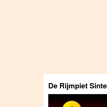
Skip
to
De Rijmpiet Sint
content