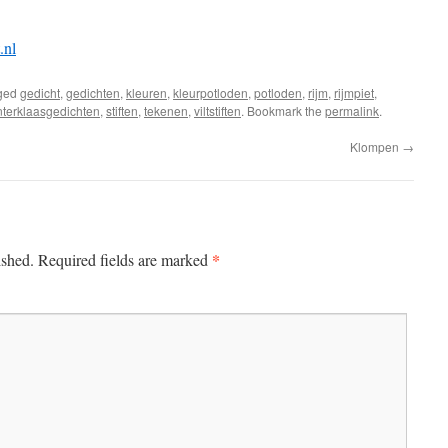
.nl
ged
gedicht
,
gedichten
,
kleuren
,
kleurpotloden
,
potloden
,
rijm
,
rijmpiet
,
nterklaasgedichten
,
stiften
,
tekenen
,
viltstiften
. Bookmark the
permalink
.
Klompen
→
*
ished.
Required fields are marked