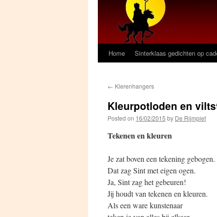
Home
Sinterklaas gedichten op ca
←
Klerenhangers
Kleurpotloden en vilts
Posted on
16/02/2015
by
De Rijmpiet
Tekenen en kleuren
Je zat boven een tekening gebogen.
Dat zag Sint met eigen ogen.
Ja, Sint zag het gebeuren!
Jij houdt van tekenen en kleuren.
Als een ware kunstenaar
teken je van alles bij elkaar.