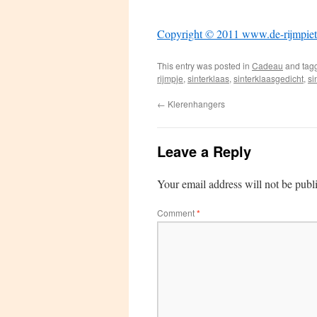
Copyright © 2011 www.de-rijmpiet
This entry was posted in
Cadeau
and tag
rijmpje
,
sinterklaas
,
sinterklaasgedicht
,
si
←
Klerenhangers
Leave a Reply
Your email address will not be publ
Comment
*