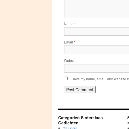
Name
*
Email
*
Website
Save my name, email, and website in 
Categorien Sinterklaas
Gedichten
Op cadeau