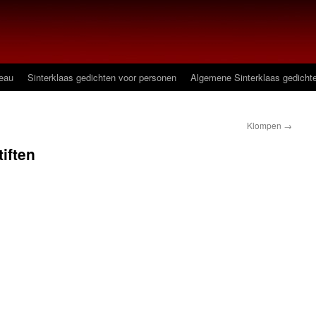
deau
Sinterklaas gedichten voor personen
Algemene Sinterklaas gedicht
Klompen
→
tiften