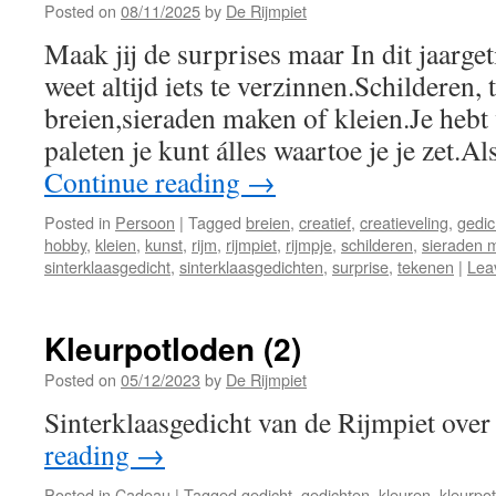
Posted on
08/11/2025
by
De Rijmpiet
Maak jij de surprises maar In dit jaargeti
weet altijd iets te verzinnen.Schilderen,
breien,sieraden maken of kleien.Je hebt 
paleten je kunt álles waartoe je je zet.A
Continue reading
→
Posted in
Persoon
|
Tagged
breien
,
creatief
,
creatieveling
,
gedic
hobby
,
kleien
,
kunst
,
rijm
,
rijmpiet
,
rijmpje
,
schilderen
,
sieraden 
sinterklaasgedicht
,
sinterklaasgedichten
,
surprise
,
tekenen
|
Lea
Kleurpotloden (2)
Posted on
05/12/2023
by
De Rijmpiet
Sinterklaasgedicht van de Rijmpiet over
reading
→
Posted in
Cadeau
|
Tagged
gedicht
,
gedichten
,
kleuren
,
kleurpo