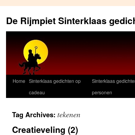
Skip
to
De Rijmpiet Sinterklaas gedic
content
Home
Sinterklaas gedichten op
Sinterklaas gedichte
cadeau
personen
tekenen
Tag Archives:
Creatieveling (2)