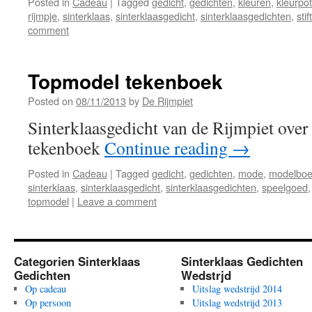
Posted in
Cadeau
|
Tagged
gedicht
,
gedichten
,
kleuren
,
kleurpo
rijmpje
,
sinterklaas
,
sinterklaasgedicht
,
sinterklaasgedichten
,
stif
comment
Topmodel tekenboek
Posted on
08/11/2013
by
De Rijmpiet
Sinterklaasgedicht van de Rijmpiet ove
tekenboek
Continue reading
→
Posted in
Cadeau
|
Tagged
gedicht
,
gedichten
,
mode
,
modelbo
sinterklaas
,
sinterklaasgedicht
,
sinterklaasgedichten
,
speelgoed
topmodel
|
Leave a comment
Categorien Sinterklaas
Sinterklaas Gedichten
Gedichten
Wedstrjd
Op cadeau
Uitslag wedstrijd 2014
Op persoon
Uitslag wedstrijd 2013