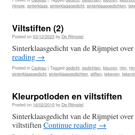
rijmpje
,
sinterklaas
,
sinterklaasgedicht
,
sinterklaasgedichten
,
tek
Viltstiften (2)
Posted on
03/12/2023
by
De Rijmpiet
Sinterklaasgedicht van de Rijmpiet over 
reading
→
Posted in
Cadeau
|
Tagged
gedicht
,
gedichten
,
kleuren
,
rijm
,
rij
sinterklaasgedicht
,
sinterklaasgedichten
,
stiften
,
tekenen
,
tekeni
Kleurpotloden en viltstiften
Posted on
16/02/2015
by
De Rijmpiet
Sinterklaasgedicht van de Rijmpiet over
viltstiften
Continue reading
→