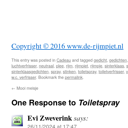
Copyright © 2016 www.de-rijmpiet.nl
This entry was posted in
Cadeau
and tagged
gedicht
,
gedichten
luchtverfrisser
,
neutraal
,
plee
,
rijm
,
rijmpiet
,
rijmpje
,
sinterklaas
,
sinterklaasgedichten
,
spray
,
stinken
,
toiletspray
,
toiletverfrisser
,
v
w.c. verfrisser
. Bookmark the
permalink
.
←
Mooi meisje
One Response to
Toiletspray
Evi Zweverink
says:
26/11/2024 at 17:47