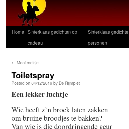
Home
Sinterklaas gedichten op
Sinterklaas gedichte
cadeau
personen
←
Mooi meisje
Toiletspray
Posted on
04/12/2016
by
De Rijmpiet
Een lekker luchtje
Wie heeft z’n broek laten zakken
om bruine broodjes te bakken?
Van wie is die doordringende geur