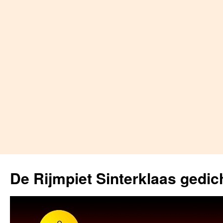
Skip
to
De Rijmpiet Sinterklaas gedic
content