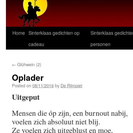
Home
Sinterklaas gedichten op
Sinterklaas gedichte
cadeau
personen
←
Glühwein (2)
Oplader
Posted on
08/11/2016
by
De Rijmpiet
Uitgeput
Mensen die óp zijn, een burnout nabij,
voelen zich absoluut niet blij.
Ze voelen zich uitgeblust en moe,