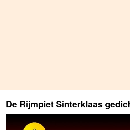
Skip
to
De Rijmpiet Sinterklaas gedic
content