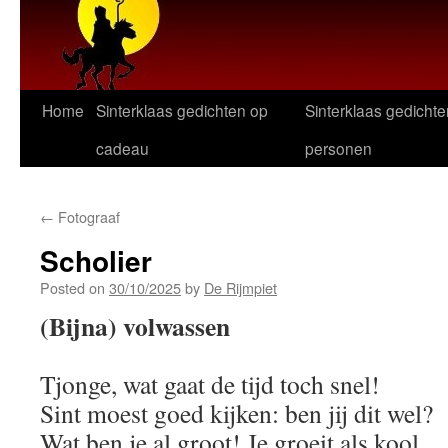
Home
Sinterklaas gedichten op
Sinterklaas gedichte
cadeau
personen
←
Fotograaf
Scholier
Posted on
30/10/2025
by
De Rijmpiet
(Bijna) volwassen
Tjonge, wat gaat de tijd toch snel!
Sint moest goed kijken: ben jij dit wel?
Wat ben je al groot! Je groeit als kool.