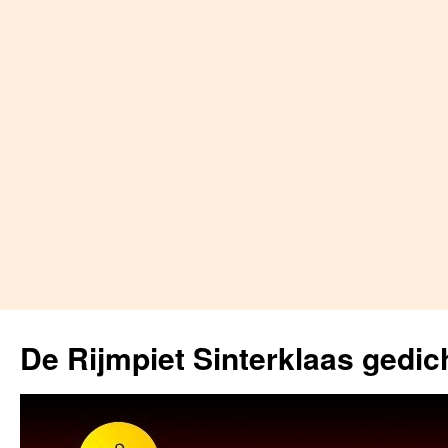
Skip
to
De Rijmpiet Sinterklaas gedic
content