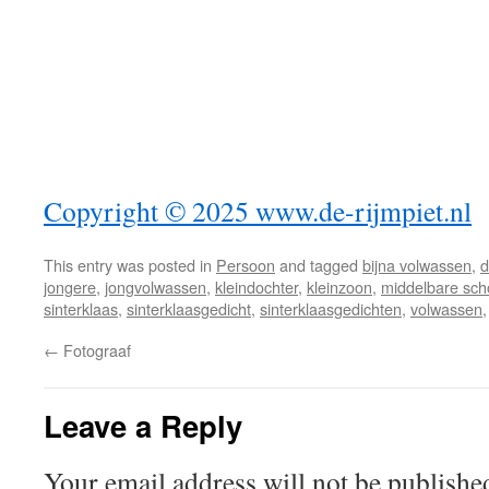
Copyright © 2025
www.de-rijmpiet.nl
This entry was posted in
Persoon
and tagged
bijna volwassen
,
d
jongere
,
jongvolwassen
,
kleindochter
,
kleinzoon
,
middelbare sch
sinterklaas
,
sinterklaasgedicht
,
sinterklaasgedichten
,
volwassen
←
Fotograaf
Leave a Reply
Your email address will not be publishe